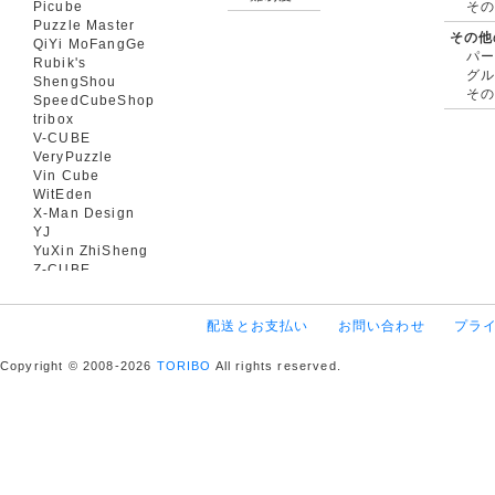
Picube
そ
Puzzle Master
その他
QiYi MoFangGe
パ
Rubik's
グ
ShengShou
そ
SpeedCubeShop
tribox
V-CUBE
VeryPuzzle
Vin Cube
WitEden
X-Man Design
YJ
YuXin ZhiSheng
Z-CUBE
配送とお支払い
お問い合わせ
プラ
Copyright © 2008-2026
TORIBO
All rights reserved.