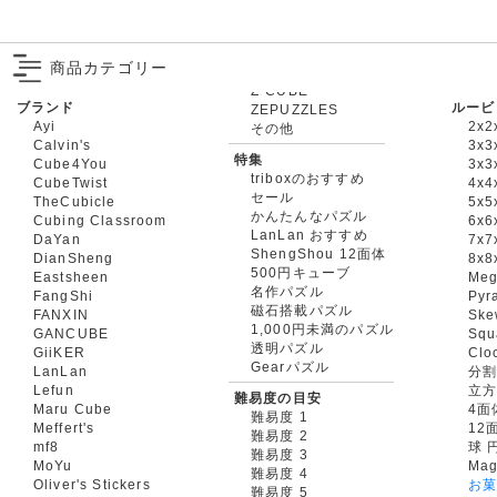
商品カテゴリー
ブランド
ルービ
ZEPUZZLES
Ayi
2x2
その他
Calvin's
3x3
特集
Cube4You
3x
triboxのおすすめ
CubeTwist
4x4
セール
TheCubicle
5x5
かんたんなパズル
Cubing Classroom
6x6
LanLan おすすめ
DaYan
7x7
ShengShou 12面体
DianSheng
8x8
500円キューブ
Eastsheen
Meg
名作パズル
FangShi
Pyr
磁石搭載パズル
FANXIN
Ske
1,000円未満のパズル
GANCUBE
Squ
透明パズル
GiiKER
Clo
Gearパズル
LanLan
分割
Lefun
立
難易度の目安
Maru Cube
4面
難易度 1
Meffert's
12
難易度 2
mf8
球 
難易度 3
MoYu
Mag
難易度 4
Oliver's Stickers
お菓
難易度 5