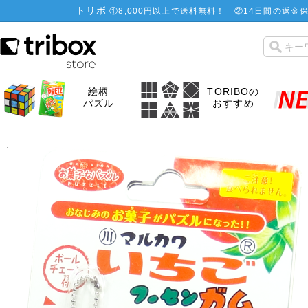
トリボ
①
8,000円以上で送料無料！
②
14日間の返金保
絵柄
TORIBOの
パズル
おすすめ