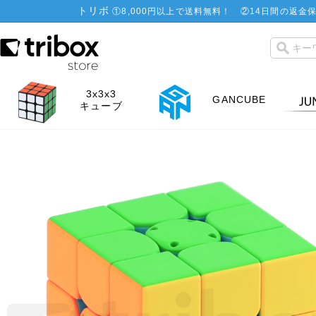
トリボ
①
8,000円以上で送料無料！
②
14日間の返金保
3x3x3
GANCUBE
キューブ