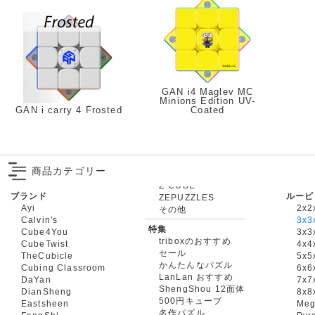
GAN i4 Maglev MC
Minions Edition UV-
GAN i carry 4 Frosted
Coated
商品カテゴリー
ブランド
ルービ
ZEPUZZLES
Ayi
2x2
その他
Calvin's
3x3
特集
Cube4You
3x
triboxのおすすめ
CubeTwist
4x4
セール
TheCubicle
5x5
かんたんなパズル
Cubing Classroom
6x6
LanLan おすすめ
DaYan
7x7
ShengShou 12面体
DianSheng
8x8
500円キューブ
Eastsheen
Meg
名作パズル