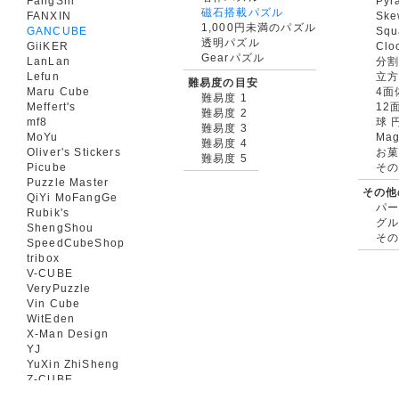
FangShi
Pyr
磁石搭載パズル
FANXIN
Ske
1,000円未満のパズル
GANCUBE
Squ
透明パズル
GiiKER
Clo
Gearパズル
LanLan
分割
Lefun
立
難易度の目安
Maru Cube
4面
難易度 1
Meffert's
12
難易度 2
mf8
球 
難易度 3
MoYu
Mag
難易度 4
Oliver's Stickers
お菓
難易度 5
Picube
そ
Puzzle Master
その他
QiYi MoFangGe
パ
Rubik's
グ
ShengShou
そ
SpeedCubeShop
tribox
V-CUBE
VeryPuzzle
Vin Cube
WitEden
X-Man Design
YJ
YuXin ZhiSheng
Z-CUBE