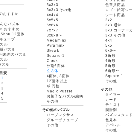
3x3x3
色選択商品
3x3x3 その他
ロゴ・転写シー
oxのおすすめ
4x4x4
シート商品
5x5x5
2x2
んなパズル
6x6x6
3x3 通常
an おすすめ
7x7x7
3x3 コーナー
gShou 12面体
8x8x8〜
3x3 その他
円キューブ
Megaminx
4x4
ズル
Pyraminx
5x5
載パズル
Skewb
6x6〜
00円未満のパズル
Square-1
3角形
ズル
Clock
4角形
rパズル
分割6面体
5角形
立方体
6角形〜
目安
4面体, 8面体
Square-1
 1
12面体以上
その他
 2
球 円柱
 3
その他
Magic Puzzle
 4
タイマー
お菓子なパズル/絵柄
 5
カード
その他
テキスト
その他のパズル
潤滑剤
パープレクサス
パズルスタンド
グルーヴチューブ
色見本
その他
アパレル
その他