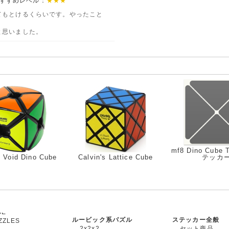
 おすすめレベル：
★★★
てもとけるくらいです。やったこと
と思いました。
mf8 Dino Cube
s Void Dino Cube
Calvin's Lattice Cube
テッカ
ルービック系パズル
ステッカー全般
ZZLES
2x2x2
セット商品