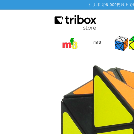
トリボ
①
8,000円以上
mf8