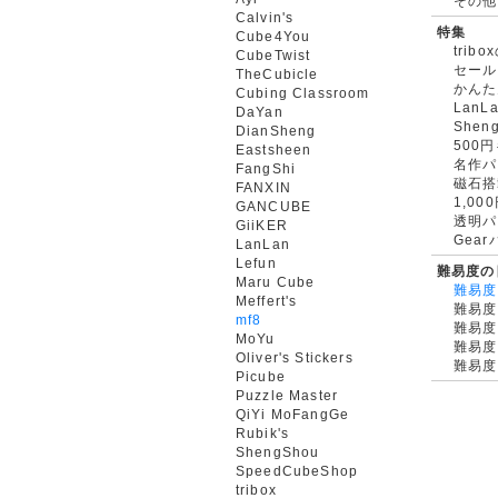
その他
Calvin's
特集
Cube4You
trib
CubeTwist
セール
TheCubicle
かんた
Cubing Classroom
LanL
DaYan
Shen
DianSheng
500
Eastsheen
名作パ
FangShi
磁石搭
FANXIN
1,0
GANCUBE
透明パ
GiiKER
Gea
LanLan
Lefun
難易度の
Maru Cube
難易度
Meffert's
難易度
mf8
難易度
MoYu
難易度
Oliver's Stickers
難易度
Picube
Puzzle Master
QiYi MoFangGe
Rubik's
ShengShou
SpeedCubeShop
tribox