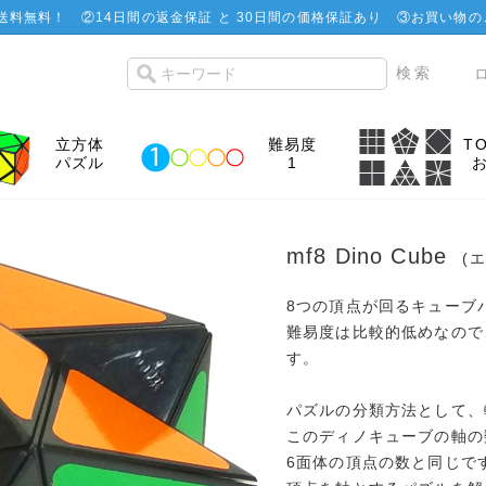
で送料無料！
②
14日間の返金保証 と 30日間の価格保証あり
③お買い物の
立方体
難易度
T
パズル
1
mf8 Dino Cube
(
8つの頂点が回るキューブ
難易度は比較的低めなので
す。
パズルの分類方法として、
このディノキューブの軸の
6面体の頂点の数と同じで