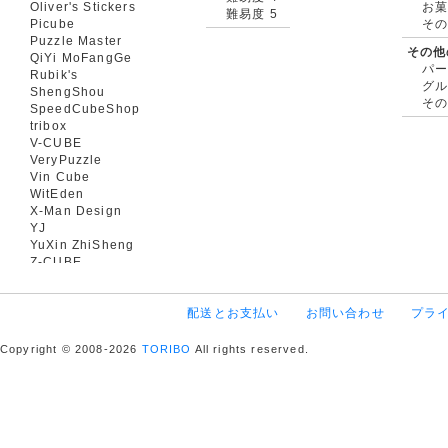
Oliver's Stickers
お菓
難易度 5
Picube
そ
Puzzle Master
その他
QiYi MoFangGe
パ
Rubik's
グ
ShengShou
そ
SpeedCubeShop
tribox
V-CUBE
VeryPuzzle
Vin Cube
WitEden
X-Man Design
YJ
YuXin ZhiSheng
Z-CUBE
配送とお支払い
お問い合わせ
プラ
Copyright © 2008-2026
TORIBO
All rights reserved.