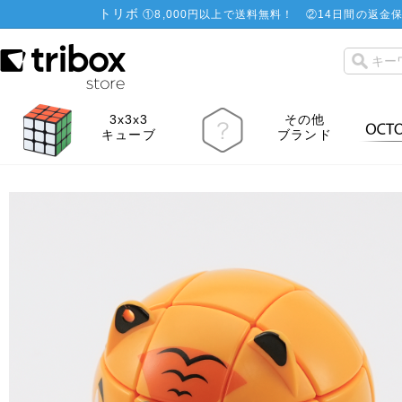
トリボ
①
8,000円以上で送料無料！
②
14日間の返金保
3x3x3
その他
キューブ
ブランド