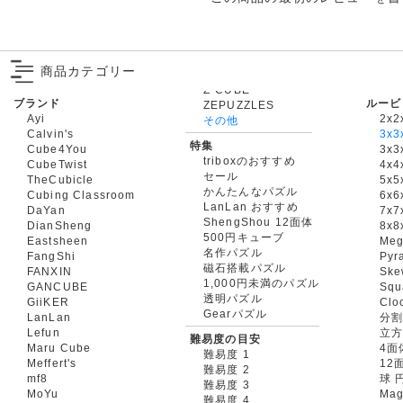
商品カテゴリー
ブランド
ルービ
ZEPUZZLES
Ayi
2x2
その他
Calvin's
3x3
特集
Cube4You
3x
triboxのおすすめ
CubeTwist
4x4
セール
TheCubicle
5x5
かんたんなパズル
Cubing Classroom
6x6
LanLan おすすめ
DaYan
7x7
ShengShou 12面体
DianSheng
8x8
500円キューブ
Eastsheen
Meg
名作パズル
FangShi
Pyr
磁石搭載パズル
FANXIN
Ske
1,000円未満のパズル
GANCUBE
Squ
透明パズル
GiiKER
Clo
Gearパズル
LanLan
分割
Lefun
立
難易度の目安
Maru Cube
4面
難易度 1
Meffert's
12
難易度 2
mf8
球 
難易度 3
MoYu
Mag
難易度 4