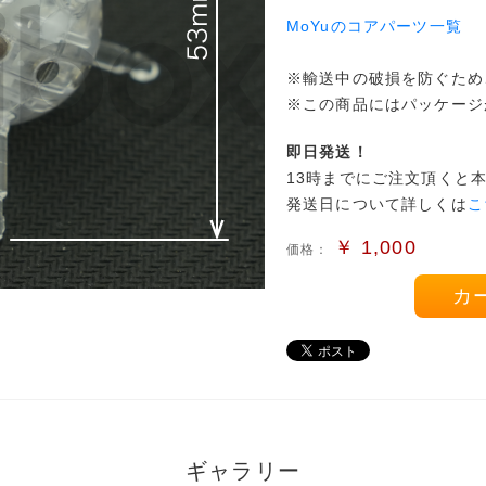
MoYuのコアパーツ一覧
※輸送中の破損を防ぐため
※この商品にはパッケージ
即日発送！
13時までにご注文頂くと
発送日について詳しくは
こ
￥
1,000
価格：
カ
ギャラリー