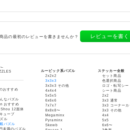
レビューを書く
商品の最初のレビューを書きませんか？
ルービック系パズル
ステッカー全般
ZZLES
2x2x2
セット商品
3x3x3
色選択商品
3x3x3 その他
ロゴ・転写シー
oxのおすすめ
4x4x4
シート商品
5x5x5
2x2
んなパズル
6x6x6
3x3 通常
an おすすめ
7x7x7
3x3 コーナー
gShou 12面体
8x8x8〜
3x3 その他
円キューブ
Megaminx
4x4
ズル
Pyraminx
5x5
載パズル
Skewb
6x6〜
00円未満のパズル
Square-1
3角形