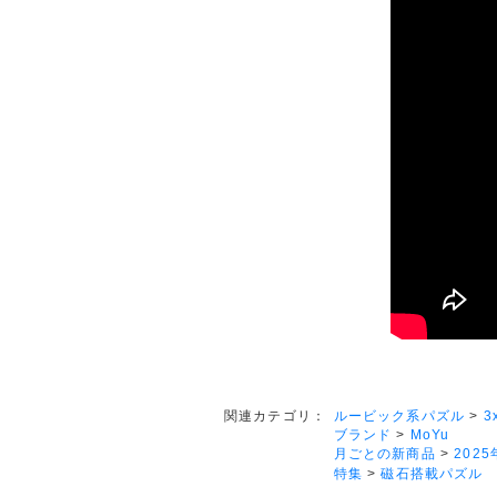
ルービック系パズル
>
3
関連カテゴリ：
ブランド
>
MoYu
月ごとの新商品
>
2025
特集
>
磁石搭載パズル