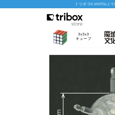
トリボ
①
8,000円以上
3x3x3
キューブ