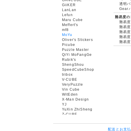
透明パ
GiiKER
Gea
LanLan
Lefun
難易度の
Maru Cube
難易度
Meffert's
難易度
mf8
難易度
MoYu
難易度
Oliver's Stickers
難易度
Picube
Puzzle Master
QiYi MoFangGe
Rubik's
ShengShou
SpeedCubeShop
tribox
V-CUBE
VeryPuzzle
Vin Cube
WitEden
X-Man Design
YJ
YuXin ZhiSheng
Z-CUBE
配送とお支