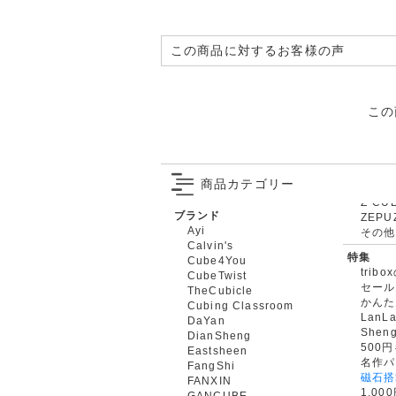
この商品に対するお客様の声
この
商品カテゴリー
ブランド
ZEPU
Ayi
その他
Calvin's
特集
Cube4You
trib
CubeTwist
セール
TheCubicle
かんた
Cubing Classroom
LanL
DaYan
Shen
DianSheng
500
Eastsheen
名作パ
FangShi
磁石搭
FANXIN
1,0
GANCUBE