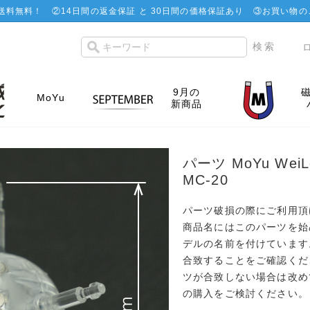
で送料無料！
②
14日間の返金保証 と 30日間の価格保証あり
③お買い物の
9月の
MoYu
新商品
パーツ MoYu WeiLon
MC-20
パーツ破損の際にご利用頂
商品名にはこのパーツを始
デルの名前を付けています
合致することをご確認くだ
ツが合致しない場合は改め
の購入をご検討ください。