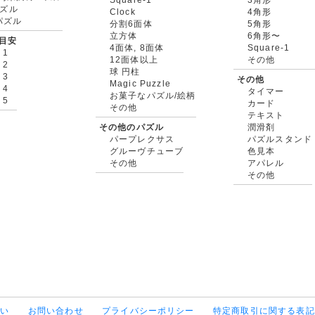
ズル
Clock
4角形
rパズル
分割6面体
5角形
立方体
6角形〜
目安
4面体, 8面体
Square-1
 1
12面体以上
その他
 2
球 円柱
 3
その他
Magic Puzzle
 4
タイマー
お菓子なパズル/絵柄
 5
カード
その他
テキスト
その他のパズル
潤滑剤
パープレクサス
パズルスタンド
グルーヴチューブ
色見本
その他
アパレル
その他
払い
お問い合わせ
プライバシーポリシー
特定商取引に関する表記