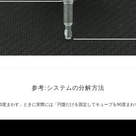
参考:システムの分解方法
0度まわす」ときに実際には「円盤だけを固定してキューブを90度ま