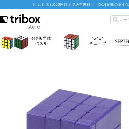
トリボ
①
8,000円以上で送料無料！
②
14日間の返金保
分割6面体
4x4x4
パズル
キューブ