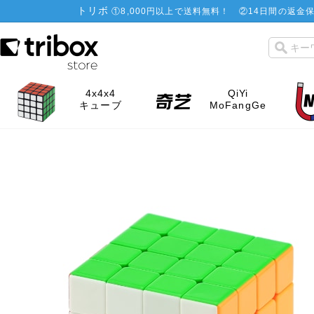
トリボ
①
8,000円以上で送料無料！
②
14日間の返金保
4x4x4
QiYi
キューブ
MoFangGe