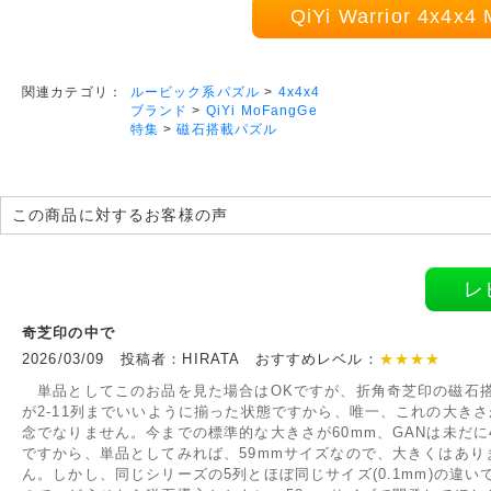
QiYi Warrior 4x
ルービック系パズル
>
4x4x4
関連カテゴリ：
ブランド
>
QiYi MoFangGe
特集
>
磁石搭載パズル
この商品に対するお客様の声
レ
奇芝印の中で
2026/03/09 投稿者：HIRATA おすすめレベル：
★★★★
単品としてこのお品を見た場合はOKですが、折角奇芝印の磁石
が2-11列までいいように揃った状態ですから、唯一、これの大きさ
念でなりません。今までの標準的な大きさが60mm、GANは未だに4
ですから、単品としてみれば、59mmサイズなので、大きくはあり
ん。しかし、同じシリーズの5列とほぼ同じサイズ(0.1mm)の違い