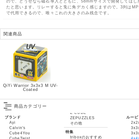
ので、どうせなら磁石導入とともに、58mmサイズで開発してほし
たと思います。リレーすると兎に角デカく感じますので。3列はMPr
で代用できるので、唯々これの大きさのみ残念です。
関連商品
QiYi Warrior 3x3x3 M UV-
Coated
商品カテゴリー
ブランド
ルービ
ZEPUZZLES
Ayi
2x2
その他
Calvin's
3x3
特集
Cube4You
3x
triboxのおすすめ
CubeTwist
4x4