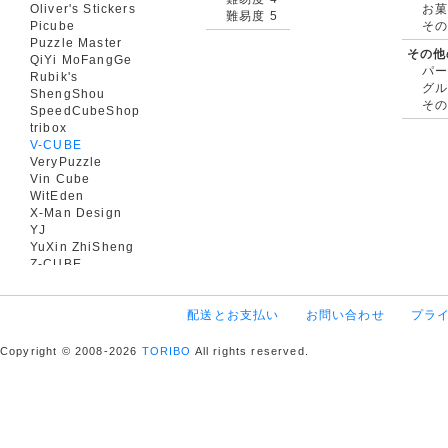
Oliver's Stickers
お菓
難易度 5
Picube
そ
Puzzle Master
その他
QiYi MoFangGe
パ
Rubik's
グ
ShengShou
そ
SpeedCubeShop
tribox
V-CUBE
VeryPuzzle
Vin Cube
WitEden
X-Man Design
YJ
YuXin ZhiSheng
Z-CUBE
配送とお支払い
お問い合わせ
プラ
Copyright © 2008-2026
TORIBO
All rights reserved.