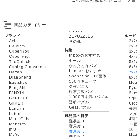
商品カテゴリー
ブランド
ルービ
ZEPUZZLES
Ayi
2x2
その他
Calvin's
3x3
特集
Cube4You
3x
triboxのおすすめ
CubeTwist
4x4
セール
TheCubicle
5x5
かんたんなパズル
Cubing Classroom
6x6
LanLan おすすめ
DaYan
7x7
ShengShou 12面体
DianSheng
8x8
500円キューブ
Eastsheen
Meg
名作パズル
FangShi
Pyr
磁石搭載パズル
FANXIN
Ske
1,000円未満のパズル
GANCUBE
Squ
透明パズル
GiiKER
Clo
Gearパズル
LanLan
分割
Lefun
立
難易度の目安
Maru Cube
4面
難易度 1
Meffert's
12
難易度 2
mf8
球 
難易度 3
MoYu
Mag
難易度 4