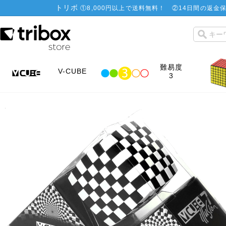
トリボ
①
8,000円以上で送料無料！
②
14日間の返金保
難易度
V-CUBE
3