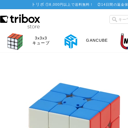
トリボ
①
8,000円以上で送料無料！
②
14日間の返金保
3x3x3
GANCUBE
キューブ