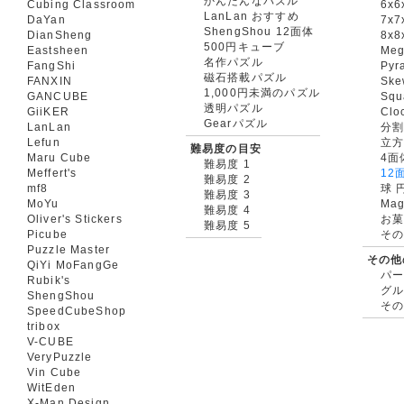
かんたんなパズル
Cubing Classroom
6x6
LanLan おすすめ
DaYan
7x7
ShengShou 12面体
DianSheng
8x8
500円キューブ
Eastsheen
Meg
名作パズル
FangShi
Pyr
磁石搭載パズル
FANXIN
Ske
1,000円未満のパズル
GANCUBE
Squ
透明パズル
GiiKER
Clo
Gearパズル
LanLan
分割
Lefun
立
難易度の目安
Maru Cube
4面
難易度 1
Meffert's
12
難易度 2
mf8
球 
難易度 3
MoYu
Mag
難易度 4
Oliver's Stickers
お菓
難易度 5
Picube
そ
Puzzle Master
その他
QiYi MoFangGe
パ
Rubik's
グ
ShengShou
そ
SpeedCubeShop
tribox
V-CUBE
VeryPuzzle
Vin Cube
WitEden
X-Man Design