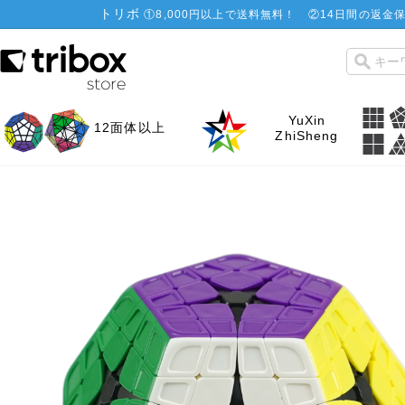
トリボ
①
8,000円以上で送料無料！
②
14日間の返金保
YuXin
12面体以上
ZhiSheng