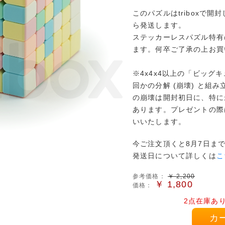
このパズルはtriboxで
ら発送します。
ステッカーレスパズル特有
ます。何卒ご了承の上お買
※4x4x4以上の「ビッグ
回かの分解 (崩壊) と組
の崩壊は開封初日に、特に
あります。プレゼントの際
いいたします。
今ご注文頂くと8月7日ま
発送日について詳しくは
こ
参考価格：
￥
2,200
￥
1,800
価格：
2点在庫あ
カ