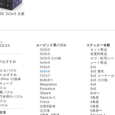
BE 3x3x3 元素
ルービック系パズル
ステッカー全般
ZZLES
2x2x2
セット商品
3x3x3
色選択商品
3x3x3 その他
ロゴ・転写シー
oxのおすすめ
4x4x4
シート商品
5x5x5
2x2
んなパズル
6x6x6
3x3 通常
an おすすめ
7x7x7
3x3 コーナー
gShou 12面体
8x8x8〜
3x3 その他
円キューブ
Megaminx
4x4
ズル
Pyraminx
5x5
載パズル
Skewb
6x6〜
00円未満のパズル
Square-1
3角形
ズル
Clock
4角形
rパズル
分割6面体
5角形
立方体
6角形〜
目安
4面体, 8面体
Square-1