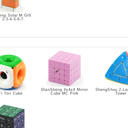
ng Solar M Gift
 2-3-4-5-6-7
DianSheng 4x4x4 Mirror
ShengShou 2-La
Yi Tori Cube
Cube MC Pink
Tower