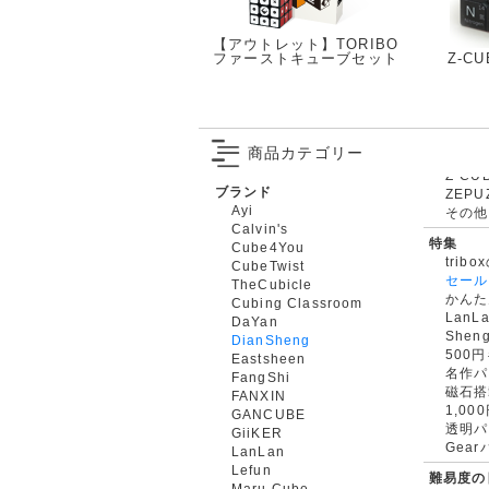
【アウトレット】TORIBO
ファーストキューブセット
Z-CU
商品カテゴリー
ブランド
ZEPU
Ayi
その他
Calvin's
特集
Cube4You
trib
CubeTwist
セール
TheCubicle
かんた
Cubing Classroom
LanL
DaYan
Shen
DianSheng
500
Eastsheen
名作パ
FangShi
磁石搭
FANXIN
1,0
GANCUBE
透明パ
GiiKER
Gea
LanLan
Lefun
難易度の
Maru Cube