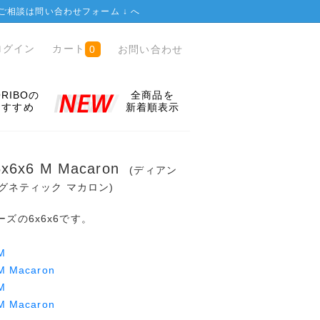
ご相談は
問い合わせフォーム ↓
へ
ログイン
カート
お問い合わせ
0
ORIBOの
全商品を
おすすめ
新着順表示
 6x6x6 M Macaron
(ディアン
 マグネティック マカロン)
シリーズの6x6x6です。
M
 M Macaron
M
 M Macaron