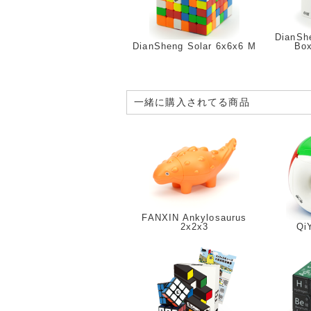
DianShe
DianSheng Solar 6x6x6 M
Box
一緒に購入されてる商品
FANXIN Ankylosaurus
2x2x3
Qi