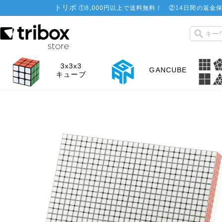
トリボ
①
8,000円以上で送料無料！
②
14日間の返金保
3x3x3
GANCUBE
キューブ