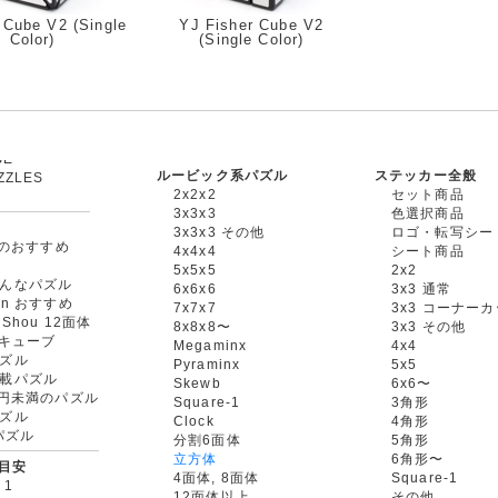
 Cube V2 (Single
YJ Fisher Cube V2
Color)
(Single Color)
ルービック系パズル
ステッカー全般
ZZLES
2x2x2
セット商品
3x3x3
色選択商品
3x3x3 その他
ロゴ・転写シー
oxのおすすめ
4x4x4
シート商品
5x5x5
2x2
んなパズル
6x6x6
3x3 通常
an おすすめ
7x7x7
3x3 コーナー
gShou 12面体
8x8x8〜
3x3 その他
円キューブ
Megaminx
4x4
ズル
Pyraminx
5x5
載パズル
Skewb
6x6〜
00円未満のパズル
Square-1
3角形
ズル
Clock
4角形
rパズル
分割6面体
5角形
立方体
6角形〜
目安
4面体, 8面体
Square-1
 1
12面体以上
その他