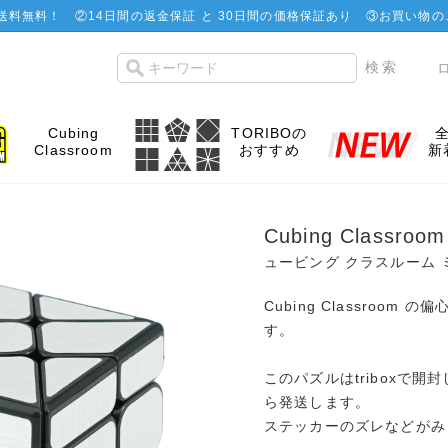
で送料無料！
②
14日間の返金保証 と 30日間の価格保証あり
③お買い物の
Cubing
TORIBOの
Classroom
おすすめ
新
Cubing Classroom
ュービング クラスルーム 
Cubing Classroo
す。
このパズルはtriboxで
ら発送します。
ステッカーのズレなどがみ