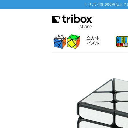
トリボ
①
8,000円以上
立方体
パズル