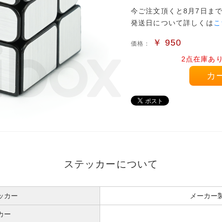
今ご注文頂くと8月7日ま
発送日について詳しくは
こ
￥
950
価格：
2点在庫あ
カ
ステッカーについて
ッカー
メーカー
カー