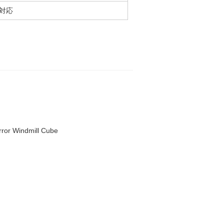
対応
or Windmill Cube