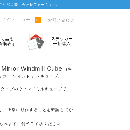
ご相談は
問い合わせフォーム ↓
へ
ログイン
カート
お問い合わせ
0
全商品を
ステッカー
着順表示
一括購入
 Mirror Windmill Cube
(キ
ミラー ウィンドミル キューブ)
m の偏心タイプのウィンドミルキューブで
開封し、正常に動作することを確認してか
られます。何卒ご了承ください。