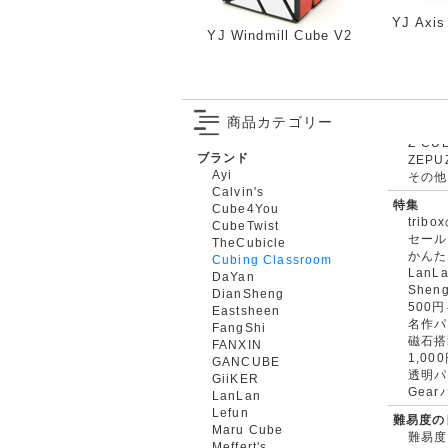
YJ Axis
YJ Windmill Cube V2
商品カテゴリー
ブランド
ZEPU
Ayi
その他
Calvin's
特集
Cube4You
trib
CubeTwist
セール
TheCubicle
かんた
Cubing Classroom
LanL
DaYan
Shen
DianSheng
500
Eastsheen
名作パ
FangShi
磁石搭
FANXIN
1,0
GANCUBE
透明パ
GiiKER
Gea
LanLan
Lefun
難易度の
Maru Cube
難易度
Meffert's