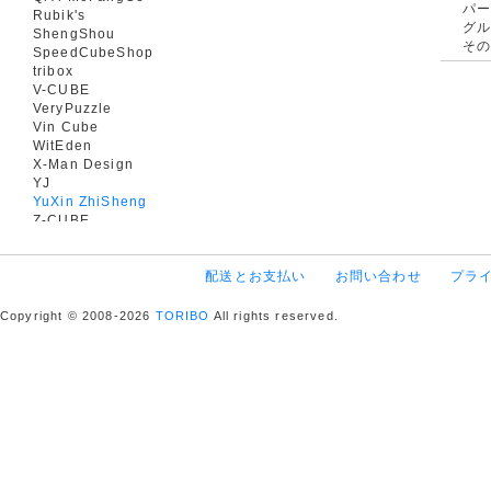
パ
Rubik's
グ
ShengShou
そ
SpeedCubeShop
tribox
V-CUBE
VeryPuzzle
Vin Cube
WitEden
X-Man Design
YJ
YuXin ZhiSheng
Z-CUBE
配送とお支払い
お問い合わせ
プラ
Copyright © 2008-2026
TORIBO
All rights reserved.