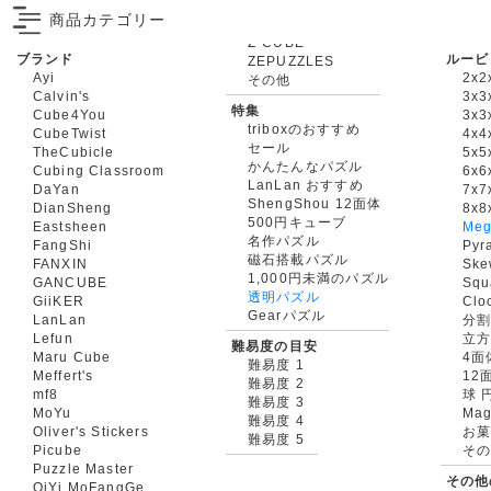
商品カテゴリー
ブランド
ルービ
ZEPUZZLES
Ayi
2x2
その他
Calvin's
3x3
特集
Cube4You
3x
triboxのおすすめ
CubeTwist
4x4
セール
TheCubicle
5x5
かんたんなパズル
Cubing Classroom
6x6
LanLan おすすめ
DaYan
7x7
ShengShou 12面体
DianSheng
8x8
500円キューブ
Eastsheen
Meg
名作パズル
FangShi
Pyr
磁石搭載パズル
FANXIN
Ske
1,000円未満のパズル
GANCUBE
Squ
透明パズル
GiiKER
Clo
Gearパズル
LanLan
分割
Lefun
立
難易度の目安
Maru Cube
4面
難易度 1
Meffert's
12
難易度 2
mf8
球 
難易度 3
MoYu
Mag
難易度 4
Oliver's Stickers
お菓
難易度 5
Picube
そ
Puzzle Master
その他
QiYi MoFangGe