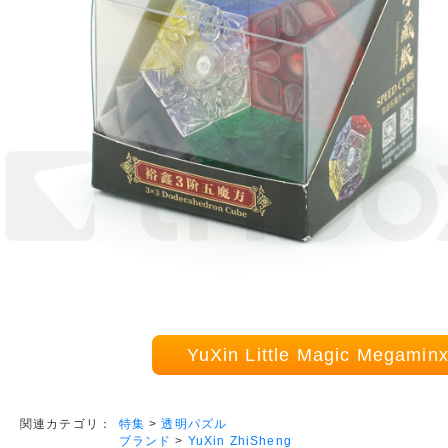
YuXin Little Magic Megam
特集
>
透明パズル
関連カテゴリ：
ブランド
>
YuXin ZhiSheng