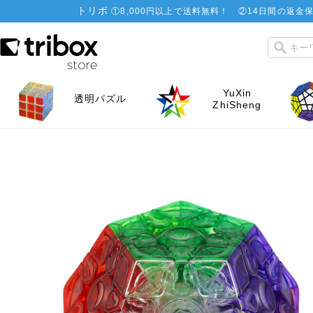
トリボ
①
8,000円以上で送料無料！
②
14日間の返金保
YuXin
透明パズル
ZhiSheng