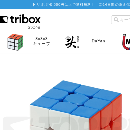
トリボ
①
8,000円以上で送料無料！
②
14日間の返金保
3x3x3
DaYan
キューブ