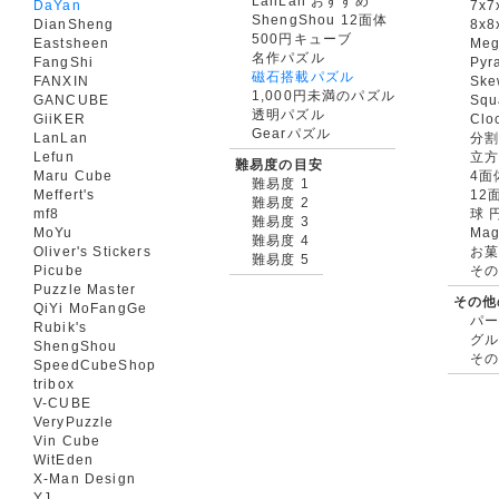
LanLan おすすめ
DaYan
7x7
ShengShou 12面体
DianSheng
8x8
500円キューブ
Eastsheen
Meg
名作パズル
FangShi
Pyr
磁石搭載パズル
FANXIN
Ske
1,000円未満のパズル
GANCUBE
Squ
透明パズル
GiiKER
Clo
Gearパズル
LanLan
分割
Lefun
立
難易度の目安
Maru Cube
4面
難易度 1
Meffert's
12
難易度 2
mf8
球 
難易度 3
MoYu
Mag
難易度 4
Oliver's Stickers
お菓
難易度 5
Picube
そ
Puzzle Master
その他
QiYi MoFangGe
パ
Rubik's
グ
ShengShou
そ
SpeedCubeShop
tribox
V-CUBE
VeryPuzzle
Vin Cube
WitEden
X-Man Design
YJ