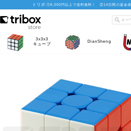
トリボ
①
8,000円以上で送料無料！
②
14日間の返金保
3x3x3
DianSheng
キューブ