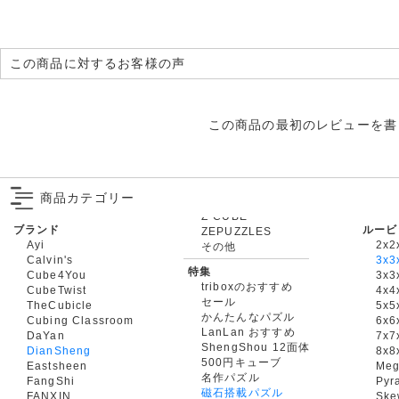
この商品に対するお客様の声
この商品の最初のレビューを書
商品カテゴリー
ブランド
ルービ
ZEPUZZLES
Ayi
2x2
その他
Calvin's
3x3
特集
Cube4You
3x
triboxのおすすめ
CubeTwist
4x4
セール
TheCubicle
5x5
かんたんなパズル
Cubing Classroom
6x6
LanLan おすすめ
DaYan
7x7
ShengShou 12面体
DianSheng
8x8
500円キューブ
Eastsheen
Meg
名作パズル
FangShi
Pyr
磁石搭載パズル
FANXIN
Ske