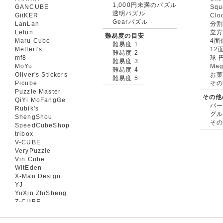
1,000円未満のパズル
GANCUBE
Squ
透明パズル
GiiKER
Clo
Gearパズル
LanLan
分割
Lefun
立
難易度の目安
Maru Cube
4面
難易度 1
Meffert's
12
難易度 2
mf8
球 
難易度 3
MoYu
Mag
難易度 4
Oliver's Stickers
お菓
難易度 5
Picube
そ
Puzzle Master
その他
QiYi MoFangGe
パ
Rubik's
グ
ShengShou
そ
SpeedCubeShop
tribox
V-CUBE
VeryPuzzle
Vin Cube
WitEden
X-Man Design
YJ
YuXin ZhiSheng
Z-CUBE