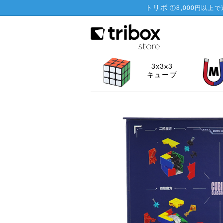
トリボ
①
8,000円以上
3x3x3
キューブ