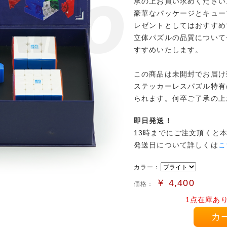
承の上お買い求めください
豪華なパッケージとキュー
レゼントとしてはおすすめ
立体パズルの品質について
すすめいたします。
この商品は未開封でお届け
ステッカーレスパズル特有
られます。何卒ご了承の上
即日発送！
13時までにご注文頂くと
発送日について詳しくは
こ
カラー：
￥
4,400
価格：
1点在庫あ
カ