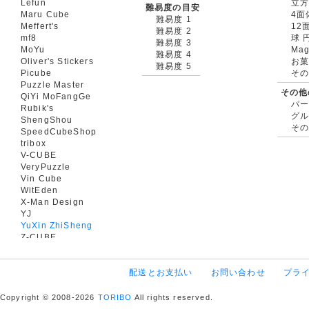
Lefun
立
難易度の目安
Maru Cube
4面
難易度 1
Meffert's
12
難易度 2
mf8
球 
難易度 3
MoYu
Mag
難易度 4
Oliver's Stickers
お菓
難易度 5
Picube
そ
Puzzle Master
その他
QiYi MoFangGe
パ
Rubik's
グ
ShengShou
そ
SpeedCubeShop
tribox
V-CUBE
VeryPuzzle
Vin Cube
WitEden
X-Man Design
YJ
YuXin ZhiSheng
Z-CUBE
配送とお支払い
お問い合わせ
プラ
Copyright © 2008-2026
TORIBO
All rights reserved.