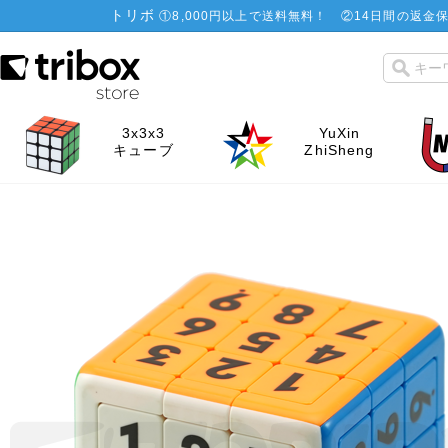
トリボ
①
8,000円以上で送料無料！
②
14日間の返金保
3x3x3
YuXin
キューブ
ZhiSheng