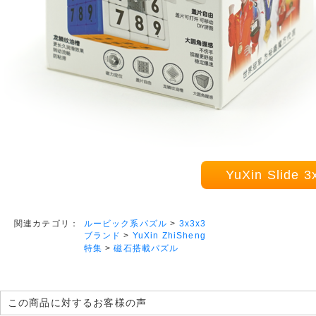
YuXin Slid
ルービック系パズル
>
3x3x3
関連カテゴリ：
ブランド
>
YuXin ZhiSheng
特集
>
磁石搭載パズル
この商品に対するお客様の声