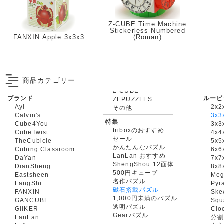
Z-CUBE Time Machine
Stickerless Numbered
FANXIN Apple 3x3x3
(Roman)
商品カテゴリー
ブランド
ルービ
ZEPUZZLES
Ayi
2x2
その他
Calvin's
3x3
特集
Cube4You
3x
triboxのおすすめ
CubeTwist
4x4
セール
TheCubicle
5x5
かんたんなパズル
Cubing Classroom
6x6
LanLan おすすめ
DaYan
7x7
ShengShou 12面体
DianSheng
8x8
500円キューブ
Eastsheen
Meg
名作パズル
FangShi
Pyr
磁石搭載パズル
FANXIN
Ske
1,000円未満のパズル
GANCUBE
Squ
透明パズル
GiiKER
Clo
Gearパズル
LanLan
分割