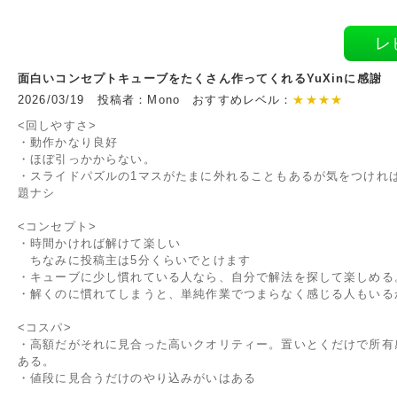
レ
面白いコンセプトキューブをたくさん作ってくれるYuXinに感謝
2026/03/19 投稿者：Mono おすすめレベル：
★★★★
<回しやすさ>
・動作かなり良好
・ほぼ引っかからない。
・スライドパズルの1マスがたまに外れることもあるが気をつけれ
題ナシ
<コンセプト>
・時間かければ解けて楽しい
ちなみに投稿主は5分くらいでとけます
・キューブに少し慣れている人なら、自分で解法を探して楽しめる
・解くのに慣れてしまうと、単純作業でつまらなく感じる人もいる
<コスパ>
・高額だがそれに見合った高いクオリティー。置いとくだけで所有
ある。
・値段に見合うだけのやり込みがいはある