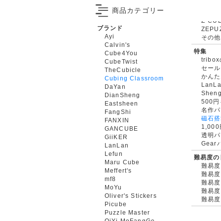
商品カテゴリー
ブランド
ZEPU
Ayi
その他
Calvin's
特集
Cube4You
trib
CubeTwist
セール
TheCubicle
かんた
Cubing Classroom
LanL
DaYan
Shen
DianSheng
500
Eastsheen
名作パ
FangShi
磁石搭
FANXIN
1,0
GANCUBE
透明パ
GiiKER
Gea
LanLan
Lefun
難易度の
Maru Cube
難易度
Meffert's
難易度
mf8
難易度
MoYu
難易度
Oliver's Stickers
難易度
Picube
Puzzle Master
QiYi MoFangGe