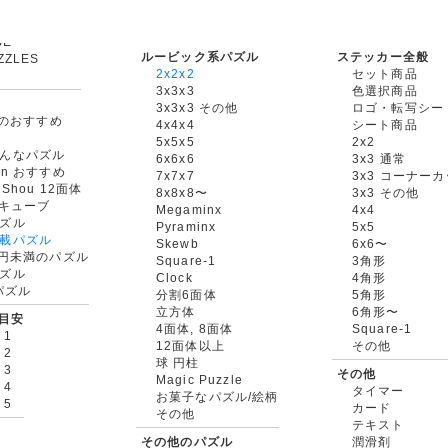
ルービック系パズル
ステッカー全般
ZZLES
2x2x2
セット商品
3x3x3
色選択商品
3x3x3 その他
ロゴ・転写シー
oxのおすすめ
4x4x4
シート商品
5x5x5
2x2
んなパズル
6x6x6
3x3 通常
an おすすめ
7x7x7
3x3 コーナー
gShou 12面体
8x8x8〜
3x3 その他
円キューブ
Megaminx
4x4
ズル
Pyraminx
5x5
載パズル
Skewb
6x6〜
00円未満のパズル
Square-1
3角形
ズル
Clock
4角形
rパズル
分割6面体
5角形
立方体
6角形〜
目安
4面体, 8面体
Square-1
 1
12面体以上
その他
 2
球 円柱
 3
その他
Magic Puzzle
 4
タイマー
お菓子なパズル/絵柄
 5
カード
その他
テキスト
その他のパズル
潤滑剤