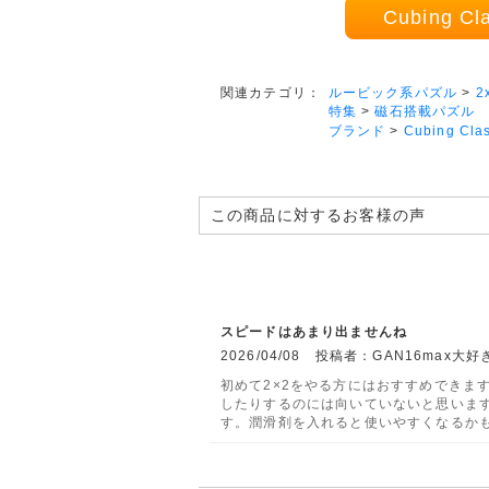
Cubing C
ルービック系パズル
>
2
関連カテゴリ：
特集
>
磁石搭載パズル
ブランド
>
Cubing Cla
この商品に対するお客様の声
スピードはあまり出ませんね
2026/04/08 投稿者：GAN16max
初めて2×2をやる方にはおすすめできま
したりするのには向いていないと思いま
す。潤滑剤を入れると使いやすくなるか