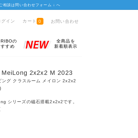
ご相談は
問い合わせフォーム ↓
へ
ログイン
カート
お問い合わせ
0
ORIBOの
全商品を
おすすめ
新着順表示
 MeiLong 2x2x2 M 2023
ビング クラスルーム メイロン 2x2x2
)
MeiLong シリーズの磁石搭載2x2x2です。
更