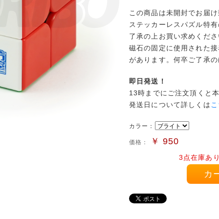
この商品は未開封でお届け
ステッカーレスパズル特有
了承の上お買い求めくださ
磁石の固定に使用された接
があります。何卒ご了承の
即日発送！
13時までにご注文頂くと
発送日について詳しくは
こ
カラー：
￥
950
価格：
3点在庫あ
カ