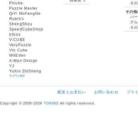
Picube
そ
Puzzle Master
その他
QiYi MoFangGe
パ
Rubik's
グ
ShengShou
そ
SpeedCubeShop
tribox
V-CUBE
VeryPuzzle
Vin Cube
WitEden
X-Man Design
YJ
YuXin ZhiSheng
Z-CUBE
配送とお支払い
お問い合わせ
プラ
Copyright © 2008-2026
TORIBO
All rights reserved.