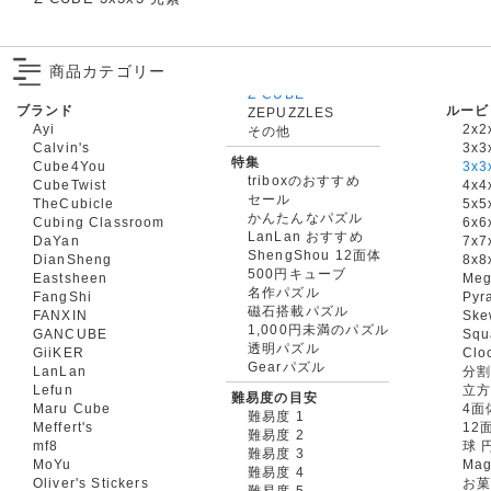
商品カテゴリー
ブランド
ルービ
ZEPUZZLES
Ayi
2x2
その他
Calvin's
3x3
特集
Cube4You
3x
triboxのおすすめ
CubeTwist
4x4
セール
TheCubicle
5x5
かんたんなパズル
Cubing Classroom
6x6
LanLan おすすめ
DaYan
7x7
ShengShou 12面体
DianSheng
8x8
500円キューブ
Eastsheen
Meg
名作パズル
FangShi
Pyr
磁石搭載パズル
FANXIN
Ske
1,000円未満のパズル
GANCUBE
Squ
透明パズル
GiiKER
Clo
Gearパズル
LanLan
分割
Lefun
立
難易度の目安
Maru Cube
4面
難易度 1
Meffert's
12
難易度 2
mf8
球 
難易度 3
MoYu
Mag
難易度 4
Oliver's Stickers
お菓
難易度 5