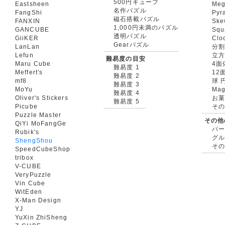
500円キューブ
Eastsheen
Meg
名作パズル
FangShi
Pyr
磁石搭載パズル
FANXIN
Ske
1,000円未満のパズル
GANCUBE
Squ
透明パズル
GiiKER
Clo
Gearパズル
LanLan
分割
Lefun
立
難易度の目安
Maru Cube
4面
難易度 1
Meffert's
12
難易度 2
mf8
球 
難易度 3
MoYu
Mag
難易度 4
Oliver's Stickers
お菓
難易度 5
Picube
そ
Puzzle Master
その他
QiYi MoFangGe
パ
Rubik's
グ
ShengShou
そ
SpeedCubeShop
tribox
V-CUBE
VeryPuzzle
Vin Cube
WitEden
X-Man Design
YJ
YuXin ZhiSheng