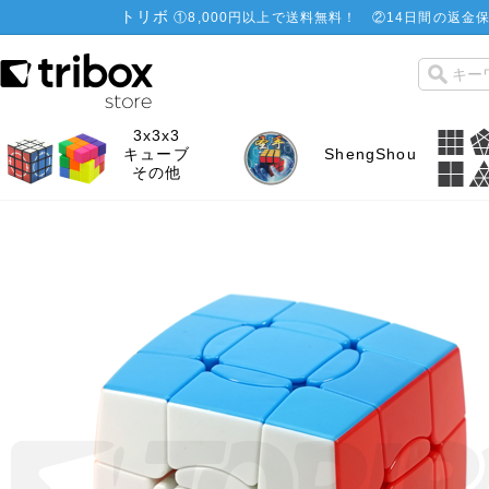
トリボ
①
8,000円以上で送料無料！
②
14日間の返金保
3x3x3
キューブ
ShengShou
その他