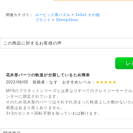
ルービック系パズル
>
3x3x3 その他
関連カテゴリ：
ブランド
>
ShengShou
この商品に対するお客様の声
レ
花弁形パーツの軌道が分裂しているため簡単
2022/06/05 投稿者：なす おすすめレベル：
★★★★★
MF8のプラネットシリーズとは異なりすべてのクレイジーサークル
ンターに固定されています。
そのため花弁形のパーツはそれぞれ決まった軌道上しか動かないた
易度はあまり高くありません。
3×3のセンター回転手順を知っていれば解けます。