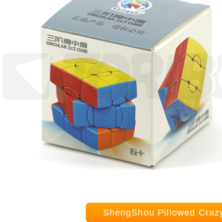
ShengShou Pillowed Cr