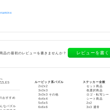
yraminx
レビューを書く
商品の最初のレビューを書きませんか？
ルービック系パズル
ステッカー全般
ZZLES
2x2x2
セット商品
3x3x3
色選択商品
3x3x3 その他
ロゴ・転写シー
oxのおすすめ
4x4x4
シート商品
5x5x5
2x2
んなパズル
6x6x6
3x3 通常