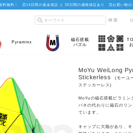
で送料無料！
②
14日間の返金保証 と 30日間の価格保証あり
③お買い物の
磁石搭載
T
Pyraminx
パズル
MoYu WeiLong Py
Stickerless
(モーユ
ステッカーレス)
MoYuの磁石搭載ピラミン
バネの代わりに磁石のリン
ています。
キャップに欠陥があり、キ