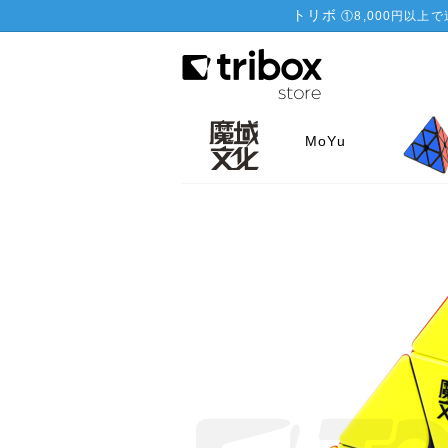
トリボ
①
8,000円以上
MoYu