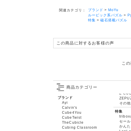
ブランド
>
MoYu
関連カテゴリ：
ルービック系パズル
>
P
特集
>
磁石搭載パズル
この商品に対するお客様の声
この
商品カテゴリー
ブランド
ZEPU
Ayi
その他
Calvin's
特集
Cube4You
trib
CubeTwist
セール
TheCubicle
かんた
Cubing Classroom