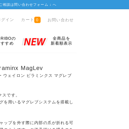
ご相談は
問い合わせフォーム ↓
へ
ログイン
カート
お問い合わせ
0
ORIBOの
全商品を
おすすめ
新着順表示
raminx MagLev
ー ウェイロン ピラミンクス マグレブ
クスです。
グを用いるマグレブシステムを搭載し
ャップを外す際に内部の爪が折れる可