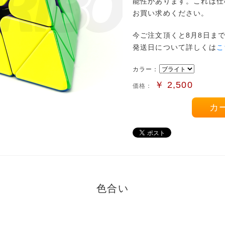
能性があります。これは仕
お買い求めください。
今ご注文頂くと8月8日ま
発送日について詳しくは
こ
カラー：
￥
2,500
価格：
カ
色合い