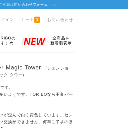
ご相談は
問い合わせフォーム ↓
へ
ログイン
カート
お問い合わせ
0
ORIBOの
全商品を
おすすめ
新着順表示
er Magic Tower
(シェンショ
ック タワー)
ルです。
多いようです。TORIBOなら不良パー
ツが歪んで白く変色しています。セン
ツ交換ができません。何卒ご了承のほ