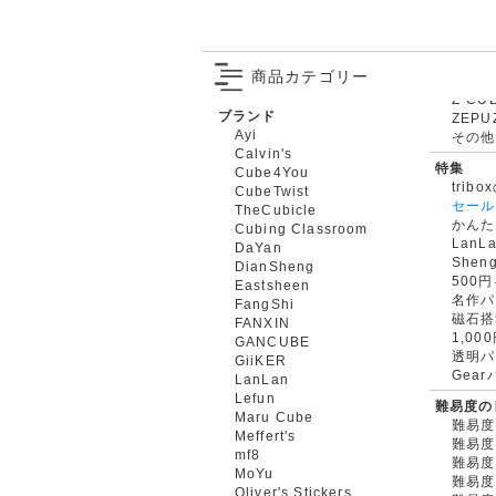
商品カテゴリー
ブランド
ZEPU
Ayi
その他
Calvin's
特集
Cube4You
trib
CubeTwist
セール
TheCubicle
かんた
Cubing Classroom
LanL
DaYan
Shen
DianSheng
500
Eastsheen
名作パ
FangShi
磁石搭
FANXIN
1,0
GANCUBE
透明パ
GiiKER
Gea
LanLan
Lefun
難易度の
Maru Cube
難易度
Meffert's
難易度
mf8
難易度
MoYu
難易度
Oliver's Stickers