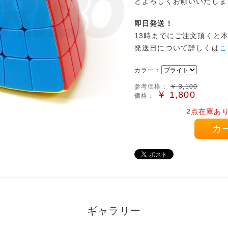
どよろしくお願いいたしま
即日発送！
13時までにご注文頂くと
発送日について詳しくは
こ
カラー：
参考価格：
￥
3,100
￥
1,800
価格：
2点在庫あ
カ
ギャラリー