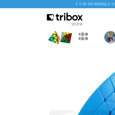
トリボ
①
8,000円以上
4面体
8面体