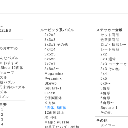
ルービック系パズル
ステッカー全般
ZZLES
2x2x2
セット商品
3x3x3
色選択商品
3x3x3 その他
ロゴ・転写シー
oxのおすすめ
4x4x4
シート商品
5x5x5
2x2
んなパズル
6x6x6
3x3 通常
an おすすめ
7x7x7
3x3 コーナー
gShou 12面体
8x8x8〜
3x3 その他
円キューブ
Megaminx
4x4
ズル
Pyraminx
5x5
載パズル
Skewb
6x6〜
00円未満のパズル
Square-1
3角形
ズル
Clock
4角形
rパズル
分割6面体
5角形
立方体
6角形〜
目安
4面体, 8面体
Square-1
 1
12面体以上
その他
 2
球 円柱
 3
その他
Magic Puzzle
 4
タイマー
お菓子なパズル/絵柄