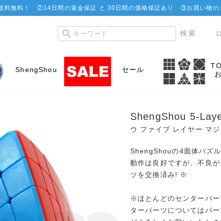
で送料無料！
②
14日間の返金保証 と 30日間の価格保証あり
③お買い物の
T
ShengShou
セール
ShengShou 5-Lay
ウ ファイブ レイヤー マジ
ShengShouの4面体パズ
動作は良好ですが、不良が
ツを交換済み! ※
※ほとんどのセンターパー
ターパーツについてはパー