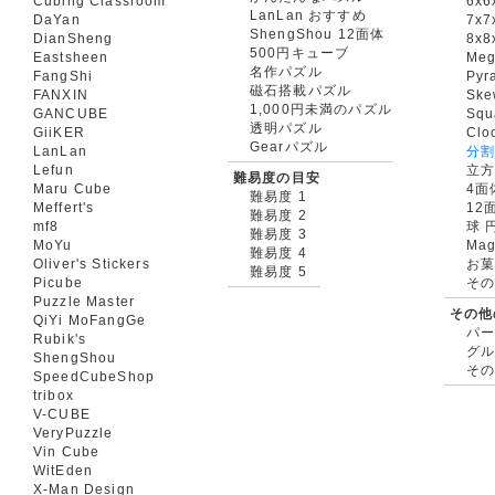
Cubing Classroom
6x6
LanLan おすすめ
DaYan
7x7
ShengShou 12面体
DianSheng
8x8
500円キューブ
Eastsheen
Meg
名作パズル
FangShi
Pyr
磁石搭載パズル
FANXIN
Ske
1,000円未満のパズル
GANCUBE
Squ
透明パズル
GiiKER
Clo
Gearパズル
LanLan
分割
Lefun
立
難易度の目安
Maru Cube
4面
難易度 1
Meffert's
12
難易度 2
mf8
球 
難易度 3
MoYu
Mag
難易度 4
Oliver's Stickers
お菓
難易度 5
Picube
そ
Puzzle Master
その他
QiYi MoFangGe
パ
Rubik's
グ
ShengShou
そ
SpeedCubeShop
tribox
V-CUBE
VeryPuzzle
Vin Cube
WitEden
X-Man Design