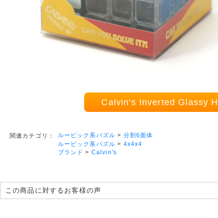
Calvin's Inverted Gla
ルービック系パズル
>
分割6面体
関連カテゴリ：
ルービック系パズル
>
4x4x4
ブランド
>
Calvin's
この商品に対するお客様の声