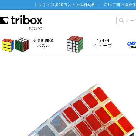
トリボ
①
8,000円以上で送料無料！
②
14日間の返金保
分割6面体
4x4x4
パズル
キューブ