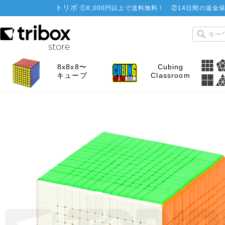
トリボ
①
8,000円以上で送料無料！
②
14日間の返金保
8x8x8〜
Cubing
キューブ
Classroom