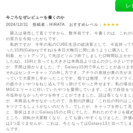
レ
今ごろなぜレビューを書くのか
2024/12/31 投稿者：HIRATA おすすめレベル：
★★★★
購入は発売して直ぐですから、数年前です。今書くのは、これの
の実力を今知ったからです。
私的ですが、今年の私のCUBE生活の総決算として、今迄持って
った15列(Galaxyですね)を本日大晦日に間に合うように購入して
到着、セットアップして先ほどソルブ終了しました(2時間以上かか
したね)。15列と言っても大きさは本商品よりほんの少し小さいで
が、手間は掛かりました。で、Galaxy15列で学んだことがありま
それはセンターキャップの外し方です。アチラの形状が奥の方が太
っていて大変外し辛かったことです。指では無理、マイナスドライ
の超小さいやつをねじ込んで引っ掛けてやっと外せます。私の場合
MGCエリートに付いていたやつを愛用しています。これで自信を
今迄外せなかったやつを外すことができました。話は長くなりまし
が、本商品も外せなかったので、当初の評価は「これ位の列のはこ
キツクてもしょうがないのだろう」でしたが、キャップを外して見
と、形状はまさにGalaxy15のと同じでした。外れたのでネジを緩
ところ、回転が大変軽くなり、とても扱いやすくなりました。評価
は1つ足りませんが、これは、今となってはGalaxy13と比べてし
らです。