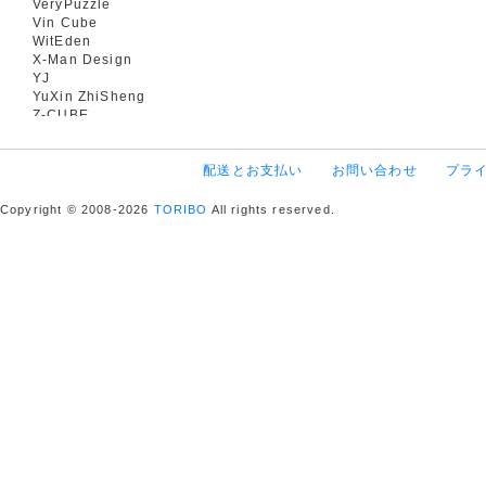
VeryPuzzle
Vin Cube
WitEden
X-Man Design
YJ
YuXin ZhiSheng
Z-CUBE
配送とお支払い
お問い合わせ
プラ
Copyright © 2008-2026
TORIBO
All rights reserved.