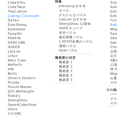
特集
Cube4You
3x
triboxのおすすめ
CubeTwist
4x4
セール
TheCubicle
5x5
かんたんなパズル
Cubing Classroom
6x6
LanLan おすすめ
DaYan
7x7
ShengShou 12面体
DianSheng
8x8
500円キューブ
Eastsheen
Meg
名作パズル
FangShi
Pyr
磁石搭載パズル
FANXIN
Ske
1,000円未満のパズル
GANCUBE
Squ
透明パズル
GiiKER
Clo
Gearパズル
LanLan
分割
Lefun
立
難易度の目安
Maru Cube
4面
難易度 1
Meffert's
12
難易度 2
mf8
球 
難易度 3
MoYu
Mag
難易度 4
Oliver's Stickers
お菓
難易度 5
Picube
そ
Puzzle Master
その他
QiYi MoFangGe
パ
Rubik's
グ
ShengShou
そ
SpeedCubeShop
tribox
V-CUBE