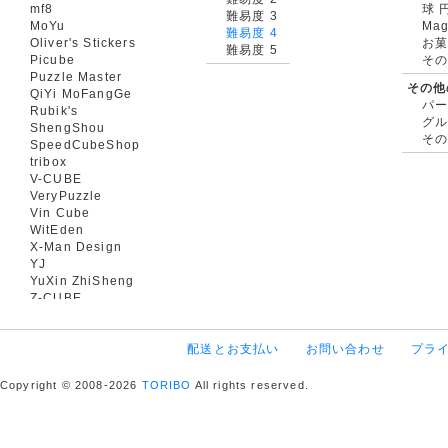
mf8
球 
難易度 3
MoYu
Mag
難易度 4
Oliver's Stickers
お菓
難易度 5
Picube
そ
Puzzle Master
その他
QiYi MoFangGe
パ
Rubik's
グ
ShengShou
そ
SpeedCubeShop
tribox
V-CUBE
VeryPuzzle
Vin Cube
WitEden
X-Man Design
YJ
YuXin ZhiSheng
Z-CUBE
配送とお支払い
お問い合わせ
プラ
Copyright © 2008-2026
TORIBO
All rights reserved.