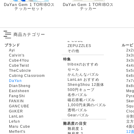
DaYan Gem 1 TORIBOス
DaYan Gem 1 TORIBOス
テッカーセット
テッカー
商品カテゴリー
ブランド
ルービ
ZEPUZZLES
Ayi
2x2
その他
Calvin's
3x3
特集
Cube4You
3x
triboxのおすすめ
CubeTwist
4x4
セール
TheCubicle
5x5
かんたんなパズル
Cubing Classroom
6x6
LanLan おすすめ
DaYan
7x7
ShengShou 12面体
DianSheng
8x8
500円キューブ
Eastsheen
Meg
名作パズル
FangShi
Pyr
磁石搭載パズル
FANXIN
Ske
1,000円未満のパズル
GANCUBE
Squ
透明パズル
GiiKER
Clo
Gearパズル
LanLan
分割
Lefun
立
難易度の目安
Maru Cube
4面
難易度 1
Meffert's
12
難易度 2