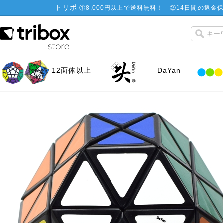
トリボ
①
8,000円以上で送料無料！
②
14日間の返金保
12面体以上
DaYan