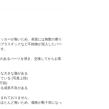
テッカーが無いため、表面には無数の擦り
のプラスチックなど不純物が混入したパー
ます。
不良のあるパーツを弾き、交換してからお客
うな大きな傷がある
いる (写真上段)
下段)
かる成形不良がある
含まれておりません。
はほとんど無いため、価格が数十倍になっ