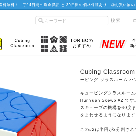
で送料無料！
②
14日間の返金保証 と 30日間の価格保証あり
③お買い物の
Cubing
TORIBOの
Classroom
おすすめ
新
Cubing Classroo
ービング クラスルーム ハ
キュービングクラスルーム
HunYuan Skewb #2 です
スキューブの機構を60度
をまわせるようになります
この#2は半円が2分割さ