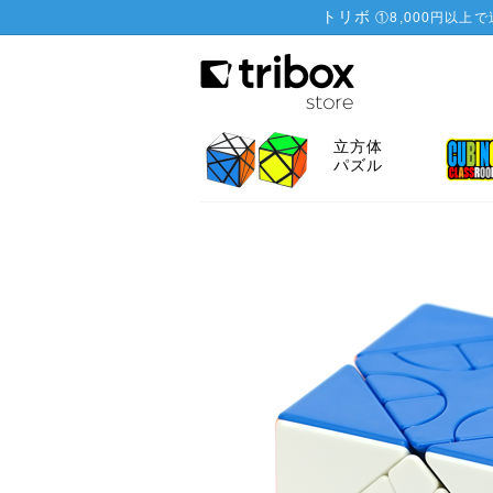
トリボ
①
8,000円以上
立方体
パズル