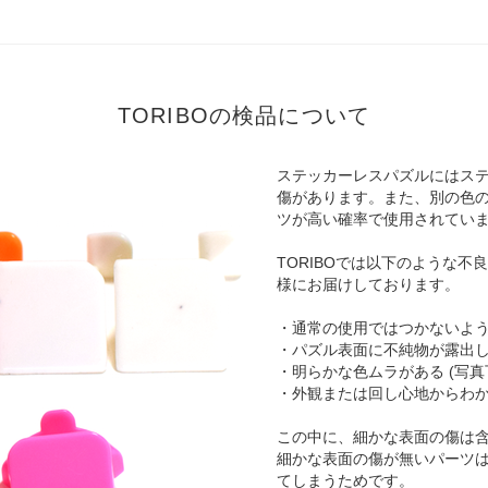
TORIBOの検品について
ステッカーレスパズルにはス
傷があります。また、別の色
ツが高い確率で使用されてい
TORIBOでは以下のような
様にお届けしております。
・通常の使用ではつかないよ
・パズル表面に不純物が露出して
・明らかな色ムラがある (写真
・外観または回し心地からわ
この中に、細かな表面の傷は
細かな表面の傷が無いパーツ
てしまうためです。