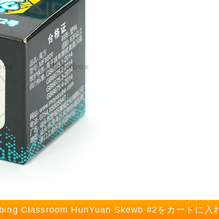
bing Classroom HunYuan Skewb #2をカートに