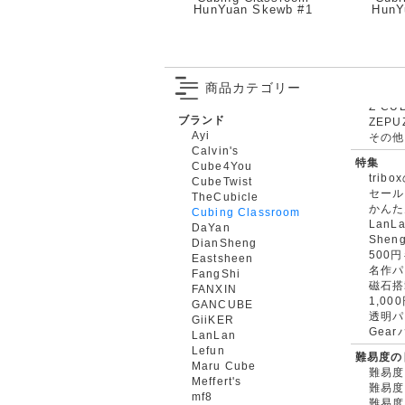
HunYuan Skewb #1
HunY
商品カテゴリー
ブランド
ZEPU
Ayi
その他
Calvin's
特集
Cube4You
trib
CubeTwist
セール
TheCubicle
かんた
Cubing Classroom
LanL
DaYan
Shen
DianSheng
500
Eastsheen
名作パ
FangShi
磁石搭
FANXIN
1,0
GANCUBE
透明パ
GiiKER
Gea
LanLan
Lefun
難易度の
Maru Cube
難易度
Meffert's
難易度
mf8
難易度