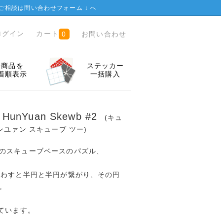
ご相談は
問い合わせフォーム ↓
へ
ログイン
カート
お問い合わせ
0
全商品を
ステッカー
着順表示
一括購入
m HunYuan Skewb #2
(キュ
ンユァン スキューブ ツー)
のスキューブベースのパズル、
。
まわすと半円と半円が繋がり、その円
。
れています。