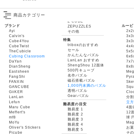
商品カテゴリー
ブランド
ルービ
ZEPUZZLES
Ayi
2x2
その他
Calvin's
3x3
特集
Cube4You
3x
triboxのおすすめ
CubeTwist
4x4
セール
TheCubicle
5x5
かんたんなパズル
Cubing Classroom
6x6
LanLan おすすめ
DaYan
7x7
ShengShou 12面体
DianSheng
8x8
500円キューブ
Eastsheen
Meg
名作パズル
FangShi
Pyr
磁石搭載パズル
FANXIN
Ske
1,000円未満のパズル
GANCUBE
Squ
透明パズル
GiiKER
Clo
Gearパズル
LanLan
分割
Lefun
立
難易度の目安
Maru Cube
4面
難易度 1
Meffert's
12
難易度 2
mf8
球 
難易度 3
MoYu
Mag
難易度 4
Oliver's Stickers
お菓
難易度 5
Picube
そ