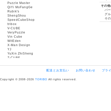
Puzzle Master
その他
QiYi MoFangGe
パ
Rubik's
グ
ShengShou
そ
SpeedCubeShop
tribox
V-CUBE
VeryPuzzle
Vin Cube
WitEden
X-Man Design
YJ
YuXin ZhiSheng
Z-CUBE
配送とお支払い
お問い合わせ
プラ
Copyright © 2008-2026
TORIBO
All rights reserved.