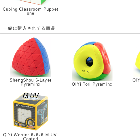
Cubing Classroom Puppet
one
一緒に購入されてる商品
ShengShou 6-Layer
QiY
Pyraminx
QiYi Tori Pyraminx
QiYi Warrior 6x6x6 M UV-
Coated