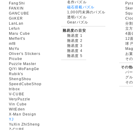
名作パズル
FangShi
Pyr
磁石搭載パズル
FANXIN
Ske
1,000円未満のパズル
GANCUBE
Squ
透明パズル
GiiKER
Clo
Gearパズル
LanLan
分割
Lefun
立
難易度の目安
Maru Cube
4面
難易度 1
Meffert's
12
難易度 2
mf8
球 
難易度 3
MoYu
Mag
難易度 4
Oliver's Stickers
お菓
難易度 5
Picube
そ
Puzzle Master
その他
QiYi MoFangGe
パ
Rubik's
グ
ShengShou
そ
SpeedCubeShop
tribox
V-CUBE
VeryPuzzle
Vin Cube
WitEden
X-Man Design
YJ
YuXin ZhiSheng
Z-CUBE