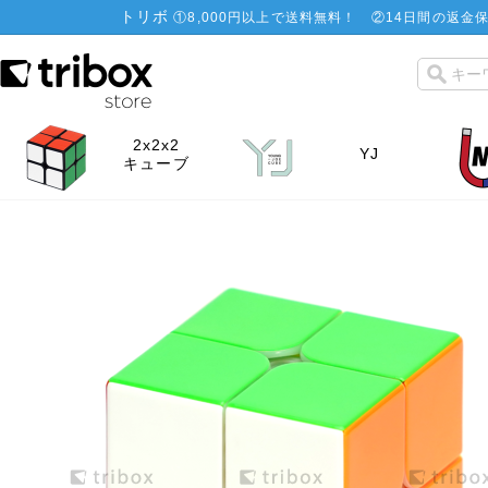
トリボ
①
8,000円以上で送料無料！
②
14日間の返金保
2x2x2
YJ
キューブ