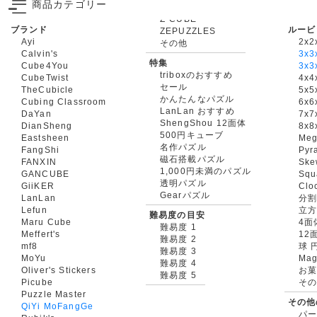
商品カテゴリー
ブランド
ルービ
ZEPUZZLES
Ayi
2x2
その他
Calvin's
3x3
特集
Cube4You
3x
triboxのおすすめ
CubeTwist
4x4
セール
TheCubicle
5x5
かんたんなパズル
Cubing Classroom
6x6
LanLan おすすめ
DaYan
7x7
ShengShou 12面体
DianSheng
8x8
500円キューブ
Eastsheen
Meg
名作パズル
FangShi
Pyr
磁石搭載パズル
FANXIN
Ske
1,000円未満のパズル
GANCUBE
Squ
透明パズル
GiiKER
Clo
Gearパズル
LanLan
分割
Lefun
立
難易度の目安
Maru Cube
4面
難易度 1
Meffert's
12
難易度 2
mf8
球 
難易度 3
MoYu
Mag
難易度 4
Oliver's Stickers
お菓
難易度 5
Picube
そ
Puzzle Master
その他
QiYi MoFangGe
パ