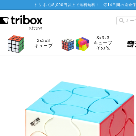
トリボ
①
8,000円以上で送料無料！
②
14日間の返金保
3x3x3
3x3x3
キューブ
キューブ
その他