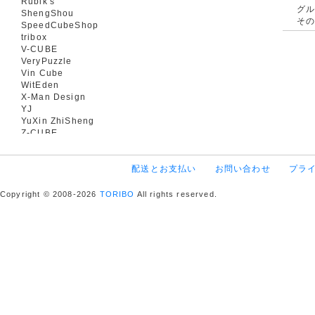
Rubik's
グ
ShengShou
そ
SpeedCubeShop
tribox
V-CUBE
VeryPuzzle
Vin Cube
WitEden
X-Man Design
YJ
YuXin ZhiSheng
Z-CUBE
配送とお支払い
お問い合わせ
プラ
Copyright © 2008-2026
TORIBO
All rights reserved.