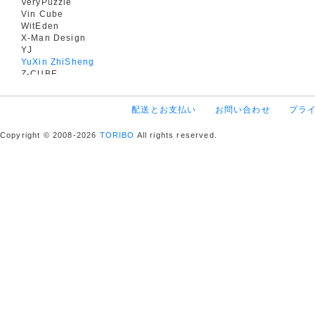
VeryPuzzle
Vin Cube
WitEden
X-Man Design
YJ
YuXin ZhiSheng
Z-CUBE
配送とお支払い
お問い合わせ
プラ
Copyright © 2008-2026
TORIBO
All rights reserved.