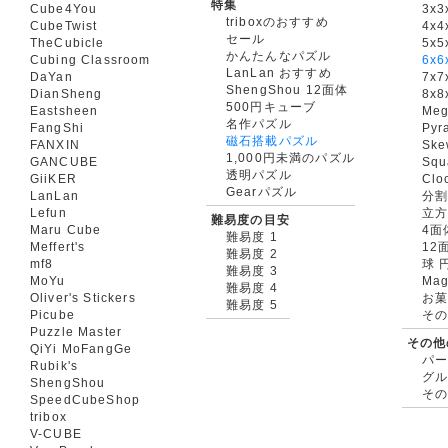
特集
Cube4You
3x
triboxのおすすめ
CubeTwist
4x4
セール
TheCubicle
5x5
かんたんなパズル
Cubing Classroom
6x6
LanLan おすすめ
DaYan
7x7
ShengShou 12面体
DianSheng
8x8
500円キューブ
Eastsheen
Meg
名作パズル
FangShi
Pyr
磁石搭載パズル
FANXIN
Ske
1,000円未満のパズル
GANCUBE
Squ
透明パズル
GiiKER
Clo
Gearパズル
LanLan
分割
Lefun
立
難易度の目安
Maru Cube
4面
難易度 1
Meffert's
12
難易度 2
mf8
球 
難易度 3
MoYu
Mag
難易度 4
Oliver's Stickers
お菓
難易度 5
Picube
そ
Puzzle Master
その他
QiYi MoFangGe
パ
Rubik's
グ
ShengShou
そ
SpeedCubeShop
tribox
V-CUBE