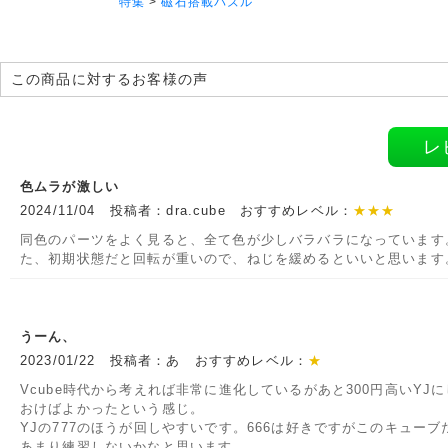
特集
>
磁石搭載パズル
この商品に対するお客様の声
レ
色ムラが激しい
2024/11/04 投稿者：dra.cube おすすめレベル：
★★★
同色のパーツをよく見ると、全て色が少しバラバラになっています
た、初期状態だと回転が重いので、ねじを緩めるといいと思います
うーん、
2023/01/22 投稿者：あ おすすめレベル：
★
Vcube時代から考えれば非常に進化しているがあと300円高いYJ
おけばよかったという感じ。
YJの777のほうが回しやすいです。666は好きですがこのキューブ
あまり練習しないかなと思います。