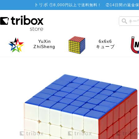
トリボ
①
8,000円以上で送料無料！
②
14日間の返金保
YuXin
6x6x6
ZhiSheng
キューブ