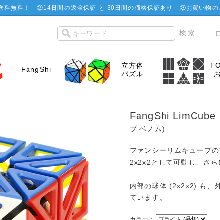
で送料無料！
②
14日間の返金保証 と 30日間の価格保証あり
③お買い物の
立方体
T
FangShi
パズル
FangShi LimCub
ブ ベノム)
ファンシーリムキューブの
2x2x2として可動し、さ
内部の球体 (2x2x2) 
ています。
カラー：