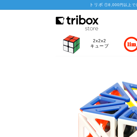
トリボ
①
8,000円以上
2x2x2
キューブ