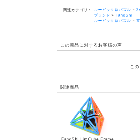
ルービック系パズル
>
2
関連カテゴリ：
ブランド
>
FangShi
ルービック系パズル
>
この商品に対するお客様の声
この
関連商品
FangShi LimCube Frame