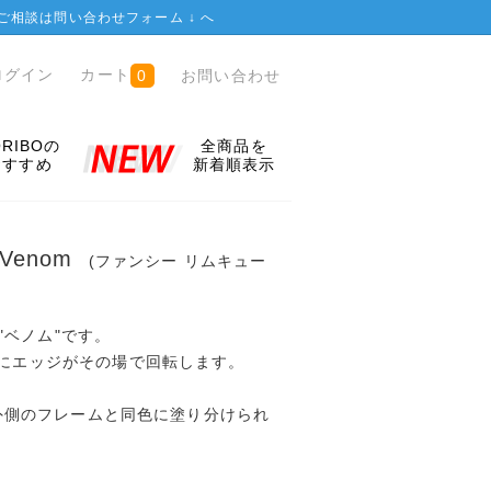
ご相談は
問い合わせフォーム ↓
へ
ログイン
カート
お問い合わせ
0
ORIBOの
全商品を
おすすめ
新着順表示
e Venom
(ファンシー リムキュー
"ベノム"です。
らにエッジがその場で回転します。
も、外側のフレームと同色に塗り分けられ