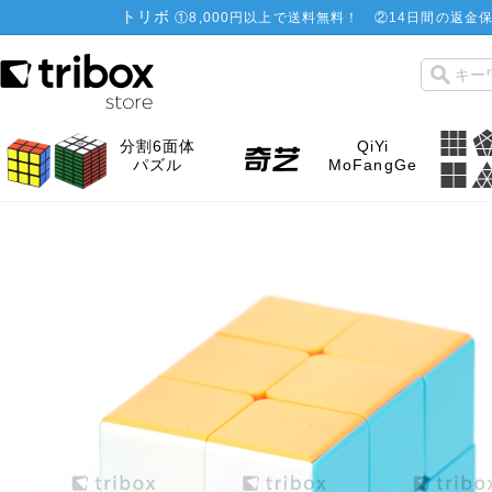
トリボ
①
8,000円以上で送料無料！
②
14日間の返金保
分割6面体
QiYi
パズル
MoFangGe