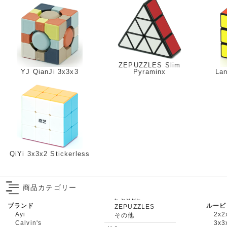
ZEPUZZLES Slim
YJ QianJi 3x3x3
Pyraminx
La
QiYi 3x3x2 Stickerless
商品カテゴリー
ブランド
ルービ
ZEPUZZLES
Ayi
2x2
その他
Calvin's
3x3