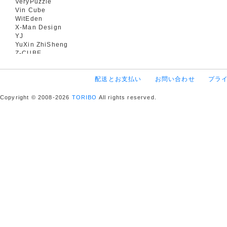
VeryPuzzle
Vin Cube
WitEden
X-Man Design
YJ
YuXin ZhiSheng
Z-CUBE
配送とお支払い
お問い合わせ
プラ
Copyright © 2008-2026
TORIBO
All rights reserved.