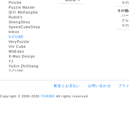
Picube
そ
Puzzle Master
その他
QiYi MoFangGe
パ
Rubik's
グ
ShengShou
そ
SpeedCubeShop
tribox
V-CUBE
VeryPuzzle
Vin Cube
WitEden
X-Man Design
YJ
YuXin ZhiSheng
Z-CUBE
配送とお支払い
お問い合わせ
プラ
Copyright © 2008-2026
TORIBO
All rights reserved.