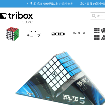
トリボ
①
8,000円以上で送料無料！
②
14日間の返金保
5x5x5
V-CUBE
キューブ