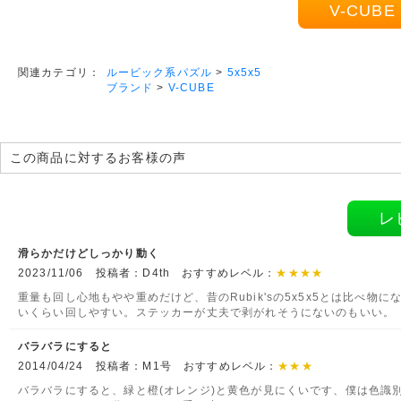
V-CUB
ルービック系パズル
>
5x5x5
関連カテゴリ：
ブランド
>
V-CUBE
この商品に対するお客様の声
レ
滑らかだけどしっかり動く
2023/11/06 投稿者：D4th おすすめレベル：
★★★★
重量も回し心地もやや重めだけど、昔のRubik'sの5x5x5とは比べ物に
いくらい回しやすい。ステッカーが丈夫で剥がれそうにないのもいい。
バラバラにすると
2014/04/24 投稿者：M1号 おすすめレベル：
★★★
バラバラにすると、緑と橙(オレンジ)と黄色が見にくいです、僕は色識