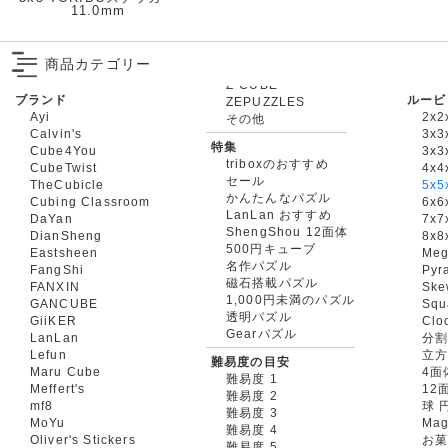
11.0mm
商品カテゴリー
ブランド
ルービ
ZEPUZZLES
Ayi
2x2
その他
Calvin's
3x3
特集
Cube4You
3x
triboxのおすすめ
CubeTwist
4x4
セール
TheCubicle
5x5
かんたんなパズル
Cubing Classroom
6x6
LanLan おすすめ
DaYan
7x7
ShengShou 12面体
DianSheng
8x8
500円キューブ
Eastsheen
Meg
名作パズル
FangShi
Pyr
磁石搭載パズル
FANXIN
Ske
1,000円未満のパズル
GANCUBE
Squ
透明パズル
GiiKER
Clo
Gearパズル
LanLan
分割
Lefun
立
難易度の目安
Maru Cube
4面
難易度 1
Meffert's
12
難易度 2
mf8
球 
難易度 3
MoYu
Mag
難易度 4
Oliver's Stickers
お菓
難易度 5