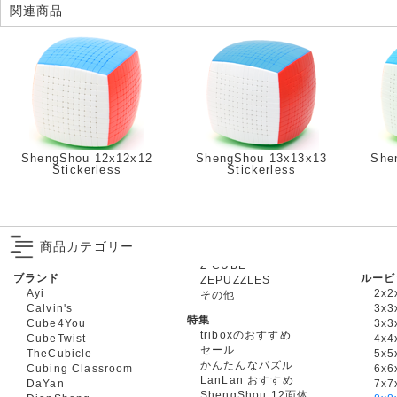
関連商品
ShengShou 12x12x12
ShengShou 13x13x13
She
Stickerless
Stickerless
商品カテゴリー
ブランド
ルービ
ZEPUZZLES
Ayi
2x2
その他
Calvin's
3x3
特集
Cube4You
3x
triboxのおすすめ
CubeTwist
4x4
セール
TheCubicle
5x5
かんたんなパズル
Cubing Classroom
6x6
LanLan おすすめ
DaYan
7x7
ShengShou 12面体