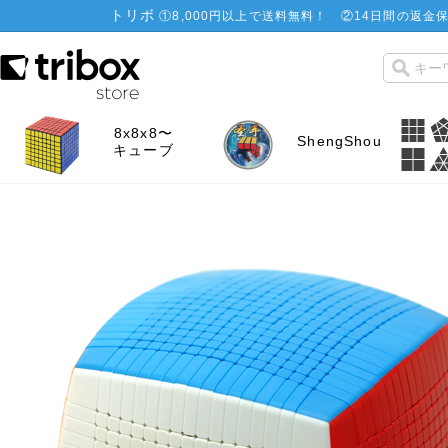
トリボ
①
8,000円以上で送料無料！
②
14日間の返金保
8x8x8〜
ShengShou
キューブ