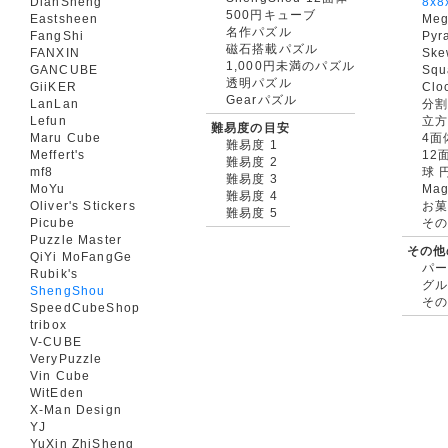
DianSheng
8x8
500円キューブ
Eastsheen
Meg
名作パズル
FangShi
Pyr
磁石搭載パズル
FANXIN
Ske
1,000円未満のパズル
GANCUBE
Squ
透明パズル
GiiKER
Clo
Gearパズル
LanLan
分割
Lefun
立
難易度の目安
Maru Cube
4面
難易度 1
Meffert's
12
難易度 2
mf8
球 
難易度 3
MoYu
Mag
難易度 4
Oliver's Stickers
お菓
難易度 5
Picube
そ
Puzzle Master
その他
QiYi MoFangGe
パ
Rubik's
グ
ShengShou
そ
SpeedCubeShop
tribox
V-CUBE
VeryPuzzle
Vin Cube
WitEden
X-Man Design
YJ
YuXin ZhiSheng