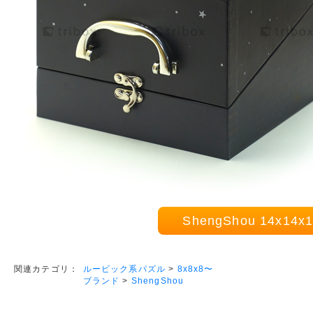
ShengShou 14x14
ルービック系パズル
>
8x8x8〜
関連カテゴリ：
ブランド
>
ShengShou