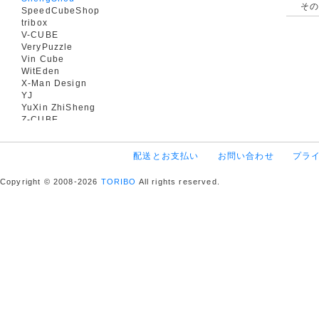
そ
SpeedCubeShop
tribox
V-CUBE
VeryPuzzle
Vin Cube
WitEden
X-Man Design
YJ
YuXin ZhiSheng
Z-CUBE
配送とお支払い
お問い合わせ
プラ
Copyright © 2008-2026
TORIBO
All rights reserved.