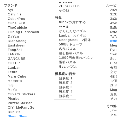
ブランド
ルービ
ZEPUZZLES
Ayi
2x2
その他
Calvin's
3x3
特集
Cube4You
3x
triboxのおすすめ
CubeTwist
4x4
セール
TheCubicle
5x5
かんたんなパズル
Cubing Classroom
6x6
LanLan おすすめ
DaYan
7x7
ShengShou 12面体
DianSheng
8x8
500円キューブ
Eastsheen
Meg
名作パズル
FangShi
Pyr
磁石搭載パズル
FANXIN
Ske
1,000円未満のパズル
GANCUBE
Squ
透明パズル
GiiKER
Clo
Gearパズル
LanLan
分割
Lefun
立
難易度の目安
Maru Cube
4面
難易度 1
Meffert's
12
難易度 2
mf8
球 
難易度 3
MoYu
Mag
難易度 4
Oliver's Stickers
お菓
難易度 5
Picube
そ
Puzzle Master
その他
QiYi MoFangGe
パ
Rubik's
グ
ShengShou