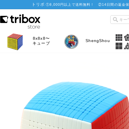
トリボ
①
8,000円以上で送料無料！
②
14日間の返金保
8x8x8〜
ShengShou
キューブ