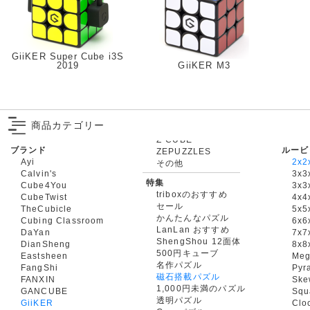
GiiKER Super Cube i3S
2019
GiiKER M3
商品カテゴリー
ブランド
ルービ
ZEPUZZLES
Ayi
2x2
その他
Calvin's
3x3
特集
Cube4You
3x
triboxのおすすめ
CubeTwist
4x4
セール
TheCubicle
5x5
かんたんなパズル
Cubing Classroom
6x6
LanLan おすすめ
DaYan
7x7
ShengShou 12面体
DianSheng
8x8
500円キューブ
Eastsheen
Meg
名作パズル
FangShi
Pyr
磁石搭載パズル
FANXIN
Ske
1,000円未満のパズル
GANCUBE
Squ
透明パズル
GiiKER
Clo