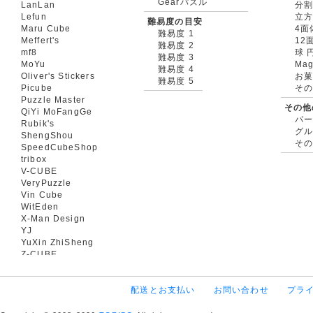
Gearパズル
LanLan
分割
Lefun
立
難易度の目安
Maru Cube
4面
難易度 1
Meffert's
12
難易度 2
mf8
球 
難易度 3
MoYu
Mag
難易度 4
Oliver's Stickers
お菓
難易度 5
Picube
そ
Puzzle Master
その他
QiYi MoFangGe
パ
Rubik's
グ
ShengShou
そ
SpeedCubeShop
tribox
V-CUBE
VeryPuzzle
Vin Cube
WitEden
X-Man Design
YJ
YuXin ZhiSheng
Z-CUBE
配送とお支払い
お問い合わせ
プラ