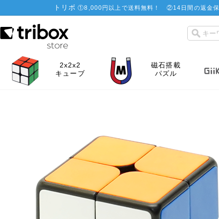
トリボ
①
8,000円以上で送料無料！
②
14日間の返金保
2x2x2
磁石搭載
キューブ
パズル