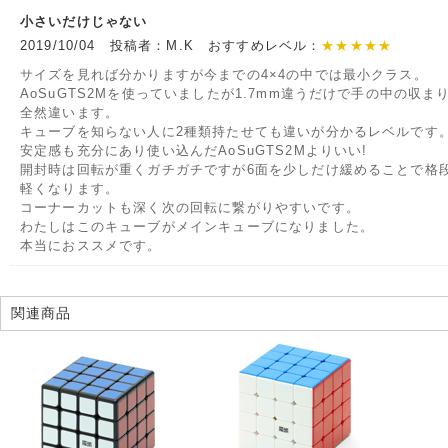
小さいだけじゃない
2019/10/04 投稿者：M.K おすすめレベル：
★★★★★
サイズを見れば分かりますが今までの4×4の中では最小クラス。
AoSuGTS2Mを使っていましたが1.7mm違うだけで手の中の収ま
全然違います。
キューブを知らない人に2種類持たせても違いが分かるレベルです
安定感も充分にあり使い込んだAoSuGTS2Mよりいい!
開封時は回転が重くガチガチですが6面を少しだけ緩めることで格
軽くなります。
コーナーカットも深く次の回転に繋がりやすいです。
わたしはこのキューブがメインキューブになりました。
本当におススメです。
関連商品