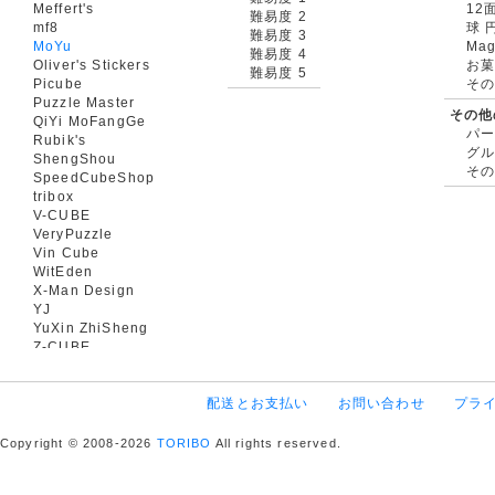
Meffert's
12
難易度 2
mf8
球 
難易度 3
MoYu
Mag
難易度 4
Oliver's Stickers
お菓
難易度 5
Picube
そ
Puzzle Master
その他
QiYi MoFangGe
パ
Rubik's
グ
ShengShou
そ
SpeedCubeShop
tribox
V-CUBE
VeryPuzzle
Vin Cube
WitEden
X-Man Design
YJ
YuXin ZhiSheng
Z-CUBE
配送とお支払い
お問い合わせ
プラ
Copyright © 2008-2026
TORIBO
All rights reserved.