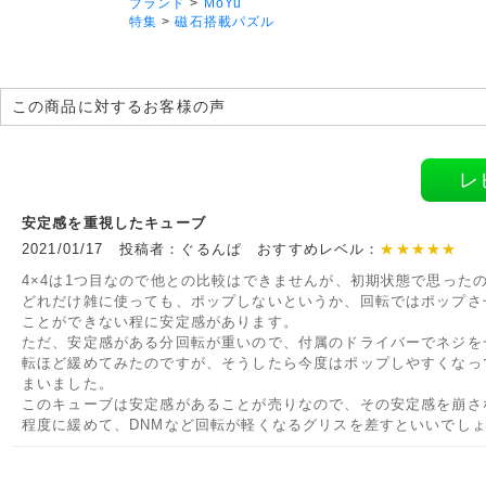
ブランド
>
MoYu
特集
>
磁石搭載パズル
この商品に対するお客様の声
レ
安定感を重視したキューブ
2021/01/17 投稿者：ぐるんぱ おすすめレベル：
★★★★★
4×4は1つ目なので他との比較はできませんが、初期状態で思った
どれだけ雑に使っても、ポップしないというか、回転ではポップさ
ことができない程に安定感があります。
ただ、安定感がある分回転が重いので、付属のドライバーでネジを
転ほど緩めてみたのですが、そうしたら今度はポップしやすくなっ
まいました。
このキューブは安定感があることが売りなので、その安定感を崩さ
程度に緩めて、DNMなど回転が軽くなるグリスを差すといいでし