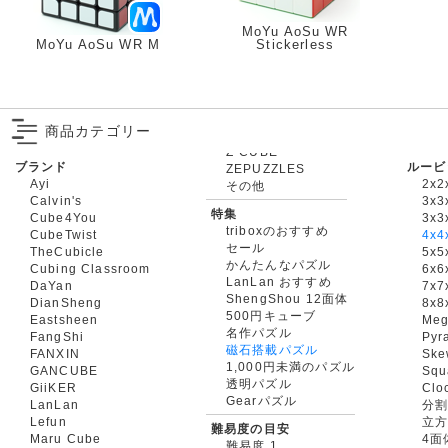
MoYu AoSu WR
MoYu AoSu WR M
Stickerless
商品カテゴリー
ブランド
ルービ
ZEPUZZLES
Ayi
2x2
その他
Calvin's
3x3
特集
Cube4You
3x
triboxのおすすめ
CubeTwist
4x4
セール
TheCubicle
5x5
かんたんなパズル
Cubing Classroom
6x6
LanLan おすすめ
DaYan
7x7
ShengShou 12面体
DianSheng
8x8
500円キューブ
Eastsheen
Meg
名作パズル
FangShi
Pyr
磁石搭載パズル
FANXIN
Ske
1,000円未満のパズル
GANCUBE
Squ
透明パズル
GiiKER
Clo
Gearパズル
LanLan
分割
Lefun
立
難易度の目安
Maru Cube
4面
難易度 1