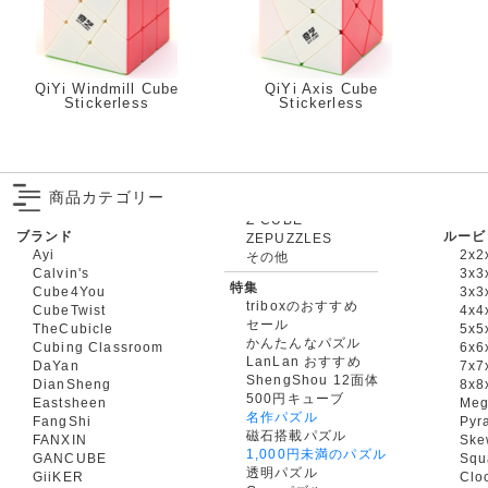
QiYi Windmill Cube
QiYi Axis Cube
Stickerless
Stickerless
商品カテゴリー
ブランド
ルービ
ZEPUZZLES
Ayi
2x2
その他
Calvin's
3x3
特集
Cube4You
3x
triboxのおすすめ
CubeTwist
4x4
セール
TheCubicle
5x5
かんたんなパズル
Cubing Classroom
6x6
LanLan おすすめ
DaYan
7x7
ShengShou 12面体
DianSheng
8x8
500円キューブ
Eastsheen
Meg
名作パズル
FangShi
Pyr
磁石搭載パズル
FANXIN
Ske
1,000円未満のパズル
GANCUBE
Squ
透明パズル
GiiKER
Clo