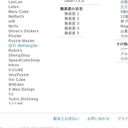
Gearパズル
LanLan
分割
Lefun
立
難易度の目安
Maru Cube
4面
難易度 1
Meffert's
12
難易度 2
mf8
球 
難易度 3
MoYu
Mag
難易度 4
Oliver's Stickers
お菓
難易度 5
Picube
そ
Puzzle Master
その他
QiYi MoFangGe
パ
Rubik's
グ
ShengShou
そ
SpeedCubeShop
tribox
V-CUBE
VeryPuzzle
Vin Cube
WitEden
X-Man Design
YJ
YuXin ZhiSheng
Z-CUBE
配送とお支払い
お問い合わせ
プラ