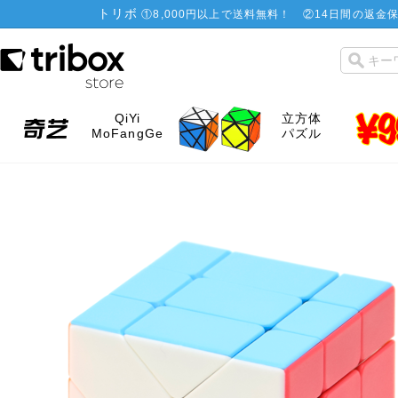
トリボ
①
8,000円以上で送料無料！
②
14日間の返金保
QiYi
立方体
MoFangGe
パズル