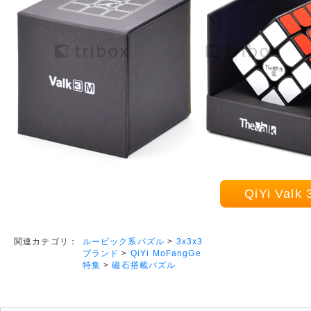
QiYi Va
ルービック系パズル
>
3x3x3
関連カテゴリ：
ブランド
>
QiYi MoFangGe
特集
>
磁石搭載パズル