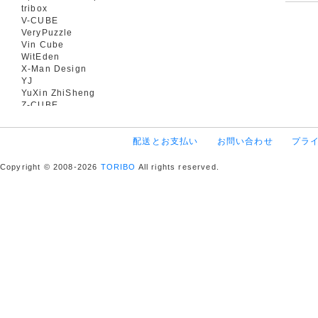
tribox
V-CUBE
VeryPuzzle
Vin Cube
WitEden
X-Man Design
YJ
YuXin ZhiSheng
Z-CUBE
配送とお支払い
お問い合わせ
プラ
Copyright © 2008-2026
TORIBO
All rights reserved.