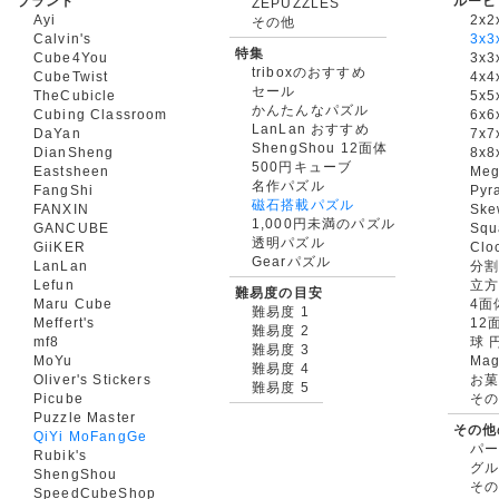
ブランド
ルービ
ZEPUZZLES
Ayi
2x2
その他
Calvin's
3x3
特集
Cube4You
3x
triboxのおすすめ
CubeTwist
4x4
セール
TheCubicle
5x5
かんたんなパズル
Cubing Classroom
6x6
LanLan おすすめ
DaYan
7x7
ShengShou 12面体
DianSheng
8x8
500円キューブ
Eastsheen
Meg
名作パズル
FangShi
Pyr
磁石搭載パズル
FANXIN
Ske
1,000円未満のパズル
GANCUBE
Squ
透明パズル
GiiKER
Clo
Gearパズル
LanLan
分割
Lefun
立
難易度の目安
Maru Cube
4面
難易度 1
Meffert's
12
難易度 2
mf8
球 
難易度 3
MoYu
Mag
難易度 4
Oliver's Stickers
お菓
難易度 5
Picube
そ
Puzzle Master
その他
QiYi MoFangGe
パ
Rubik's
グ
ShengShou
そ
SpeedCubeShop