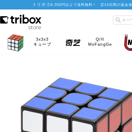
トリボ
①
8,000円以上で送料無料！
②
14日間の返金保
3x3x3
QiYi
キューブ
MoFangGe