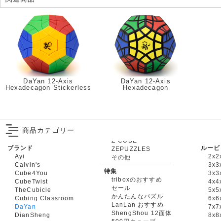
DaYan 12-Axis
DaYan 12-Axis
Hexadecagon Stickerless
Hexadecagon
商品カテゴリー
ブランド
ルービ
ZEPUZZLES
Ayi
2x2
その他
Calvin's
3x3
特集
Cube4You
3x
triboxのおすすめ
CubeTwist
4x4
セール
TheCubicle
5x5
かんたんなパズル
Cubing Classroom
6x6
LanLan おすすめ
DaYan
7x7
ShengShou 12面体
DianSheng
8x8