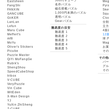
500円キューブ
Eastsheen
Meg
名作パズル
FangShi
Pyr
磁石搭載パズル
FANXIN
Ske
1,000円未満のパズル
GANCUBE
Squ
透明パズル
GiiKER
Clo
Gearパズル
LanLan
分割
Lefun
立
難易度の目安
Maru Cube
4面
難易度 1
Meffert's
12
難易度 2
mf8
球 
難易度 3
MoYu
Mag
難易度 4
Oliver's Stickers
お菓
難易度 5
Picube
そ
Puzzle Master
その他
QiYi MoFangGe
パ
Rubik's
グ
ShengShou
そ
SpeedCubeShop
tribox
V-CUBE
VeryPuzzle
Vin Cube
WitEden
X-Man Design
YJ
YuXin ZhiSheng
Z-CUBE