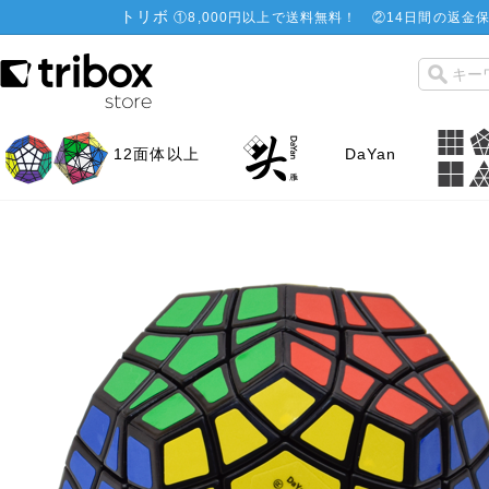
トリボ
①
8,000円以上で送料無料！
②
14日間の返金保
12面体以上
DaYan