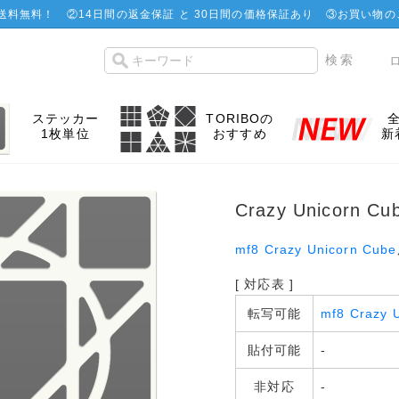
で送料無料！
②
14日間の返金保証 と 30日間の価格保証あり
③お買い物の
ステッカー
TORIBOの
1枚単位
おすすめ
新
Crazy Unicorn
mf8 Crazy Unicorn Cube
[ 対応表 ]
転写可能
mf8 Crazy 
貼付可能
-
非対応
-