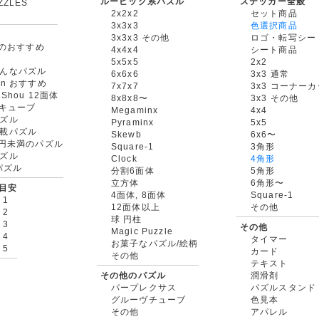
ルービック系パズル
ステッカー全般
ZZLES
2x2x2
セット商品
3x3x3
色選択商品
3x3x3 その他
ロゴ・転写シー
oxのおすすめ
4x4x4
シート商品
5x5x5
2x2
んなパズル
6x6x6
3x3 通常
an おすすめ
7x7x7
3x3 コーナー
gShou 12面体
8x8x8〜
3x3 その他
円キューブ
Megaminx
4x4
ズル
Pyraminx
5x5
載パズル
Skewb
6x6〜
00円未満のパズル
Square-1
3角形
ズル
Clock
4角形
rパズル
分割6面体
5角形
立方体
6角形〜
目安
4面体, 8面体
Square-1
 1
12面体以上
その他
 2
球 円柱
 3
その他
Magic Puzzle
 4
タイマー
お菓子なパズル/絵柄
 5
カード
その他
テキスト
その他のパズル
潤滑剤
パープレクサス
パズルスタンド
グルーヴチューブ
色見本
その他
アパレル