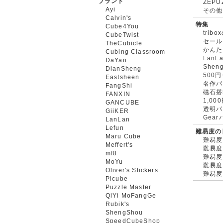
ブランド
ZEPU
Ayi
その他
Calvin's
特集
Cube4You
trib
CubeTwist
セール
TheCubicle
かんた
Cubing Classroom
LanL
DaYan
Shen
DianSheng
500
Eastsheen
名作パ
FangShi
磁石搭
FANXIN
1,0
GANCUBE
透明パ
GiiKER
Gea
LanLan
Lefun
難易度の
Maru Cube
難易度
Meffert's
難易度
mf8
難易度
MoYu
難易度
Oliver's Stickers
難易度
Picube
Puzzle Master
QiYi MoFangGe
Rubik's
ShengShou
SpeedCubeShop