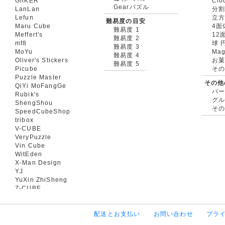
GiiKER
Clo
Gearパズル
LanLan
分割
Lefun
立
難易度の目安
Maru Cube
4面
難易度 1
Meffert's
12
難易度 2
mf8
球 
難易度 3
MoYu
Mag
難易度 4
Oliver's Stickers
お菓
難易度 5
Picube
そ
Puzzle Master
その他
QiYi MoFangGe
パ
Rubik's
グ
ShengShou
そ
SpeedCubeShop
tribox
V-CUBE
VeryPuzzle
Vin Cube
WitEden
X-Man Design
YJ
YuXin ZhiSheng
Z-CUBE
配送とお支払い
お問い合わせ
プラ