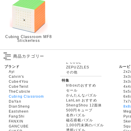
Cubing Classroom MF8
Stickerless
商品カテゴリー
ブランド
ルービ
ZEPUZZLES
Ayi
2x2
その他
Calvin's
3x3
特集
Cube4You
3x
triboxのおすすめ
CubeTwist
4x4
セール
TheCubicle
5x5
かんたんなパズル
Cubing Classroom
6x6
LanLan おすすめ
DaYan
7x7
ShengShou 12面体
DianSheng
8x8
500円キューブ
Eastsheen
Meg
名作パズル
FangShi
Pyr
磁石搭載パズル
FANXIN
Ske
1,000円未満のパズル
GANCUBE
Squ
透明パズル