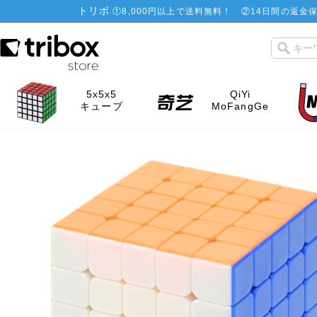
トリボ
①
8,000円以上で送料無料！
②
14日間の返金保
5x5x5
QiYi
キューブ
MoFangGe