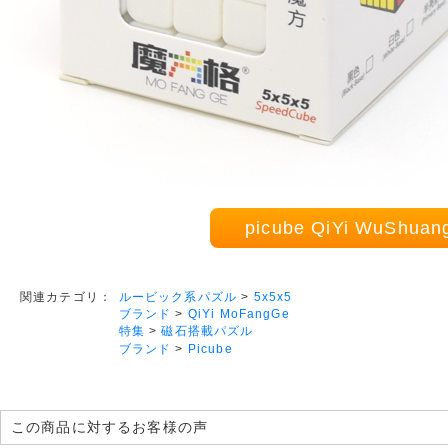
picube QiYi WuShu
ルービック系パズル
>
5x5x5
関連カテゴリ：
ブランド
>
QiYi MoFangGe
特集
>
磁石搭載パズル
ブランド
>
Picube
この商品に対するお客様の声