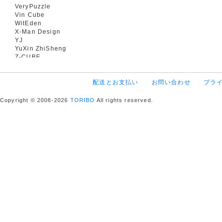
VeryPuzzle
Vin Cube
WitEden
X-Man Design
YJ
YuXin ZhiSheng
Z-CUBE
配送とお支払い
お問い合わせ
プラ
Copyright © 2008-2026
TORIBO
All rights reserved.