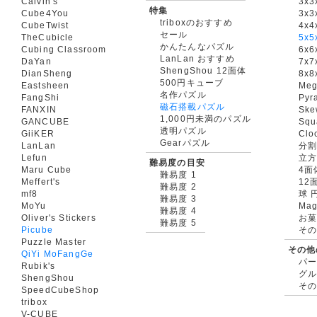
Calvin's
3x3
特集
Cube4You
3x
triboxのおすすめ
CubeTwist
4x4
セール
TheCubicle
5x5
かんたんなパズル
Cubing Classroom
6x6
LanLan おすすめ
DaYan
7x7
ShengShou 12面体
DianSheng
8x8
500円キューブ
Eastsheen
Meg
名作パズル
FangShi
Pyr
磁石搭載パズル
FANXIN
Ske
1,000円未満のパズル
GANCUBE
Squ
透明パズル
GiiKER
Clo
Gearパズル
LanLan
分割
Lefun
立
難易度の目安
Maru Cube
4面
難易度 1
Meffert's
12
難易度 2
mf8
球 
難易度 3
MoYu
Mag
難易度 4
Oliver's Stickers
お菓
難易度 5
Picube
そ
Puzzle Master
その他
QiYi MoFangGe
パ
Rubik's
グ
ShengShou
そ
SpeedCubeShop
tribox
V-CUBE