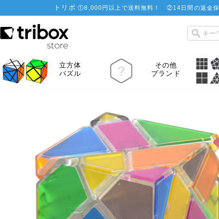
トリボ
①
8,000円以上で送料無料！
②
14日間の返金保
立方体
その他
パズル
ブランド