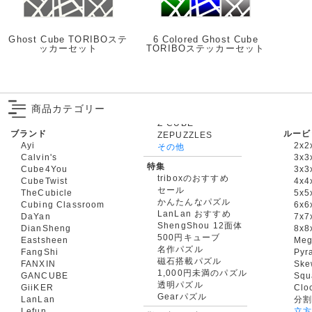
Ghost Cube TORIBOステ
6 Colored Ghost Cube
ッカーセット
TORIBOステッカーセット
商品カテゴリー
ブランド
ルービ
ZEPUZZLES
Ayi
2x2
その他
Calvin's
3x3
特集
Cube4You
3x
triboxのおすすめ
CubeTwist
4x4
セール
TheCubicle
5x5
かんたんなパズル
Cubing Classroom
6x6
LanLan おすすめ
DaYan
7x7
ShengShou 12面体
DianSheng
8x8
500円キューブ
Eastsheen
Meg
名作パズル
FangShi
Pyr
磁石搭載パズル
FANXIN
Ske
1,000円未満のパズル
GANCUBE
Squ
透明パズル
GiiKER
Clo
Gearパズル
LanLan
分割
Lefun
立