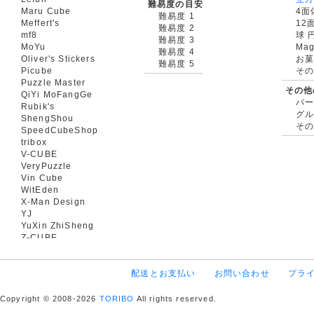
難易度の目安
Maru Cube
4面
難易度 1
Meffert's
12
難易度 2
mf8
球 
難易度 3
MoYu
Mag
難易度 4
Oliver's Stickers
お菓
難易度 5
Picube
そ
Puzzle Master
その他
QiYi MoFangGe
パ
Rubik's
グ
ShengShou
そ
SpeedCubeShop
tribox
V-CUBE
VeryPuzzle
Vin Cube
WitEden
X-Man Design
YJ
YuXin ZhiSheng
Z-CUBE
配送とお支払い
お問い合わせ
プラ
Copyright © 2008-2026
TORIBO
All rights reserved.