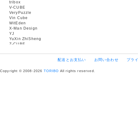
tribox
V-CUBE
VeryPuzzle
Vin Cube
WitEden
X-Man Design
YJ
YuXin ZhiSheng
Z-CUBE
配送とお支払い
お問い合わせ
プラ
Copyright © 2008-2026
TORIBO
All rights reserved.