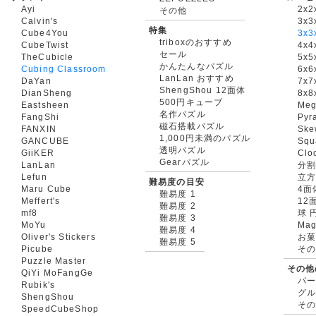
Ayi
2x2
その他
Calvin's
3x3
特集
Cube4You
3x
triboxのおすすめ
CubeTwist
4x4
セール
TheCubicle
5x5
かんたんなパズル
Cubing Classroom
6x6
LanLan おすすめ
DaYan
7x7
ShengShou 12面体
DianSheng
8x8
500円キューブ
Eastsheen
Meg
名作パズル
FangShi
Pyr
磁石搭載パズル
FANXIN
Ske
1,000円未満のパズル
GANCUBE
Squ
透明パズル
GiiKER
Clo
Gearパズル
LanLan
分割
Lefun
立
難易度の目安
Maru Cube
4面
難易度 1
Meffert's
12
難易度 2
mf8
球 
難易度 3
MoYu
Mag
難易度 4
Oliver's Stickers
お菓
難易度 5
Picube
そ
Puzzle Master
その他
QiYi MoFangGe
パ
Rubik's
グ
ShengShou
そ
SpeedCubeShop