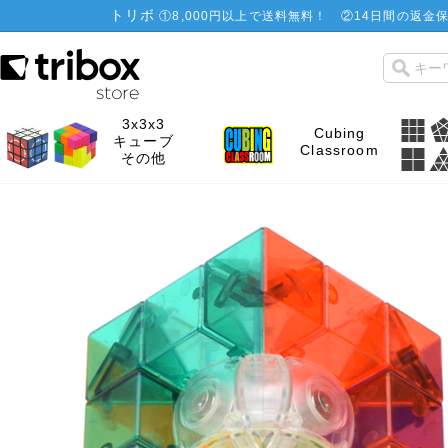
トリボ
①
8,000円以上で送料無料！
②
14日間の返金保
3x3x3
Cubing
キューブ
Classroom
その他