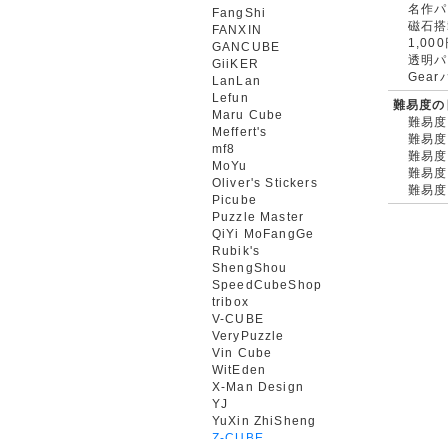
名作パ
FangShi
磁石搭
FANXIN
1,0
GANCUBE
透明パ
GiiKER
Gea
LanLan
Lefun
難易度の
Maru Cube
難易度
Meffert's
難易度
mf8
難易度
MoYu
難易度
Oliver's Stickers
難易度
Picube
Puzzle Master
QiYi MoFangGe
Rubik's
ShengShou
SpeedCubeShop
tribox
V-CUBE
VeryPuzzle
Vin Cube
WitEden
X-Man Design
YJ
YuXin ZhiSheng
Z-CUBE