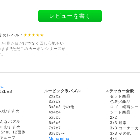
レビューを書く
おすすめレベル：
★★★★★
た!見た目だけでなく回し心地もい
で出ています!!ただこのカーボンシリーズが
す。
ルービック系パズル
ステッカー全般
ZZLES
2x2x2
セット商品
3x3x3
色選択商品
3x3x3 その他
ロゴ・転写シー
oxのおすすめ
4x4x4
シート商品
5x5x5
2x2
んなパズル
6x6x6
3x3 通常
an おすすめ
7x7x7
3x3 コーナー
gShou 12面体
8x8x8〜
3x3 その他
円キューブ
Megaminx
4x4