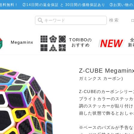
で送料無料！
②
14日間の返金保証 と 30日間の価格保証あり
③お買い物の
TORIBOの
Megaminx
おすすめ
新
Z-CUBE Megami
ガミンクス カーボン)
Z-CUBEのカーボンシリ
ブライトカラーのステッカ
調のステッカーが貼り付け
崩した状態で飾るとおしゃ
※ベースのパズルが予告な