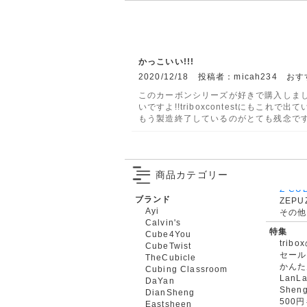
かっこいい!!!
2020/12/18 投稿者：micah234 
このカーボンシリーズが好きで購入しまし
いですよ!!triboxcontestにもこれ
もう製造終了しているのがとても残念で
商品カテゴリー
ブランド
ZEPU
Ayi
その他
Calvin's
特集
Cube4You
trib
CubeTwist
セール
TheCubicle
かんた
Cubing Classroom
LanL
DaYan
Shen
DianSheng
500
Eastsheen