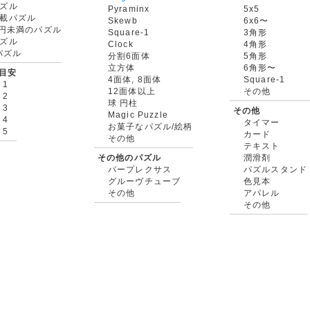
ズル
Pyraminx
5x5
載パズル
Skewb
6x6〜
00円未満のパズル
Square-1
3角形
ズル
Clock
4角形
rパズル
分割6面体
5角形
立方体
6角形〜
目安
4面体, 8面体
Square-1
 1
12面体以上
その他
 2
球 円柱
 3
その他
Magic Puzzle
 4
タイマー
お菓子なパズル/絵柄
 5
カード
その他
テキスト
その他のパズル
潤滑剤
パープレクサス
パズルスタンド
グルーヴチューブ
色見本
その他
アパレル
その他