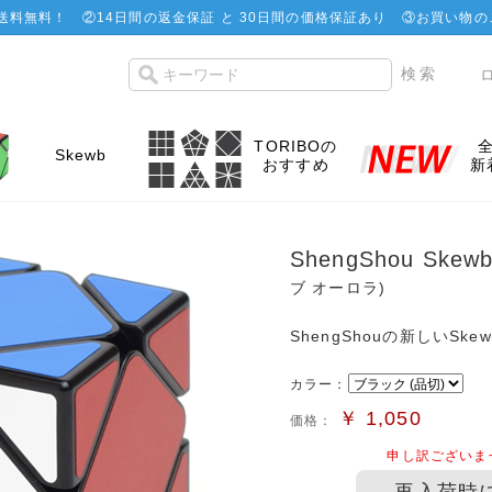
で送料無料！
②
14日間の返金保証 と 30日間の価格保証あり
③お買い物の
TORIBOの
Skewb
おすすめ
新
ShengShou Skew
ブ オーロラ)
ShengShouの新しいSke
カラー：
￥
1,050
価格：
申し訳ございま