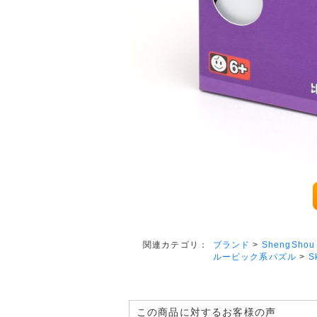
ブランド
>
ShengShou
関連カテゴリ：
ルービック系パズル
>
S
この商品に対するお客様の声