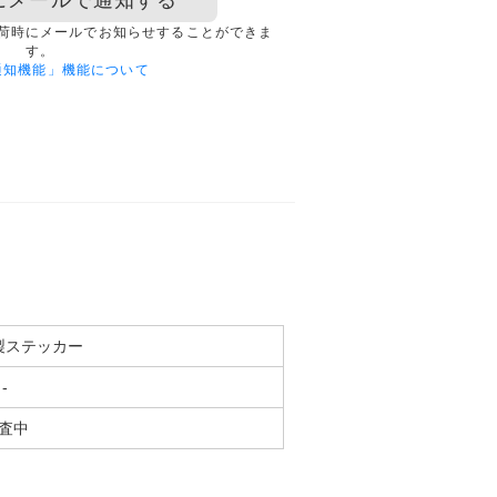
にメールで通知する
荷時にメールでお知らせすることができま
す。
通知機能」機能について
製ステッカー
-
査中