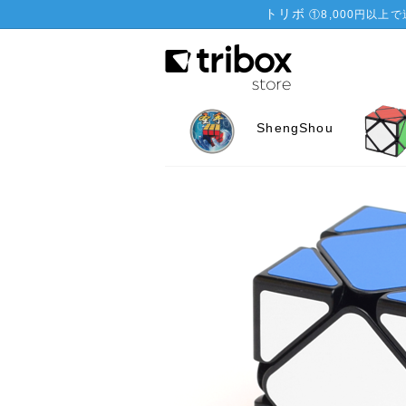
トリボ
①
8,000円以上
ShengShou