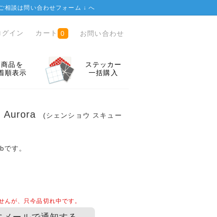
ご相談は
問い合わせフォーム ↓
へ
ログイン
カート
お問い合わせ
0
全商品を
ステッカー
着順表示
一括購入
b Aurora
(シェンショウ スキュー
wbです。
せんが、只今品切れ中です。