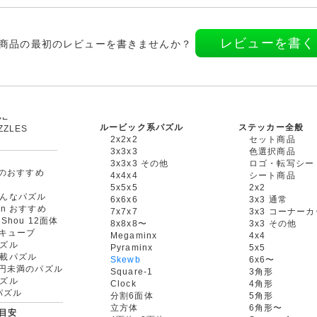
レビューを書く
商品の最初のレビューを書きませんか？
ルービック系パズル
ステッカー全般
ZZLES
2x2x2
セット商品
3x3x3
色選択商品
3x3x3 その他
ロゴ・転写シー
oxのおすすめ
4x4x4
シート商品
5x5x5
2x2
んなパズル
6x6x6
3x3 通常
an おすすめ
7x7x7
3x3 コーナー
gShou 12面体
8x8x8〜
3x3 その他
円キューブ
Megaminx
4x4
ズル
Pyraminx
5x5
載パズル
Skewb
6x6〜
00円未満のパズル
Square-1
3角形
ズル
Clock
4角形
rパズル
分割6面体
5角形
立方体
6角形〜
目安