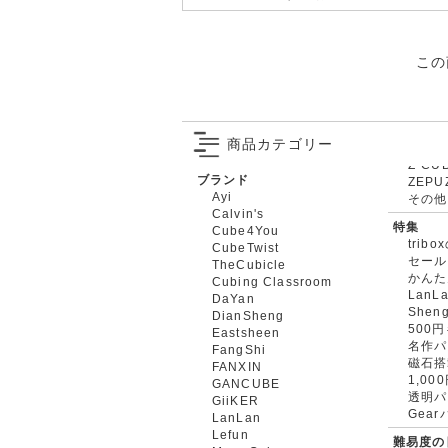
この
商品カテゴリー
ブランド
ZEPU
Ayi
その他
Calvin's
特集
Cube4You
trib
CubeTwist
セール
TheCubicle
かんた
Cubing Classroom
LanL
DaYan
Shen
DianSheng
500
Eastsheen
名作パ
FangShi
磁石搭
FANXIN
1,0
GANCUBE
透明パ
GiiKER
Gea
LanLan
Lefun
難易度の