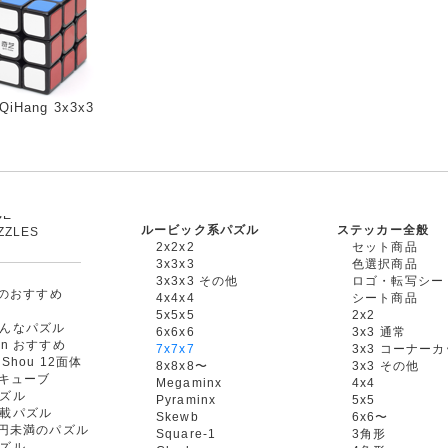
 QiHang 3x3x3
ルービック系パズル
ステッカー全般
ZZLES
2x2x2
セット商品
3x3x3
色選択商品
3x3x3 その他
ロゴ・転写シー
oxのおすすめ
4x4x4
シート商品
5x5x5
2x2
んなパズル
6x6x6
3x3 通常
an おすすめ
7x7x7
3x3 コーナー
gShou 12面体
8x8x8〜
3x3 その他
円キューブ
Megaminx
4x4
ズル
Pyraminx
5x5
載パズル
Skewb
6x6〜
00円未満のパズル
Square-1
3角形
ズル