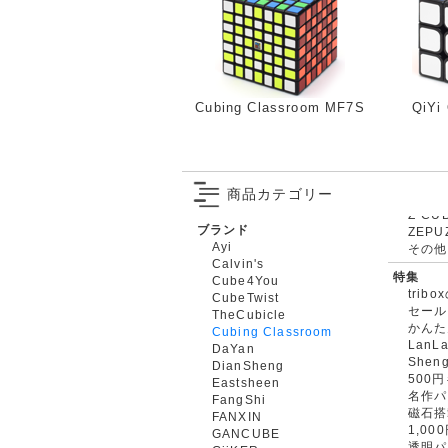
Cubing Classroom MF7S
QiYi
商品カテゴリー
ブランド
ZEPU
Ayi
その他
Calvin's
特集
Cube4You
trib
CubeTwist
セール
TheCubicle
かんた
Cubing Classroom
LanL
DaYan
Shen
DianSheng
500
Eastsheen
名作パ
FangShi
磁石搭
FANXIN
1,0
GANCUBE
透明パ