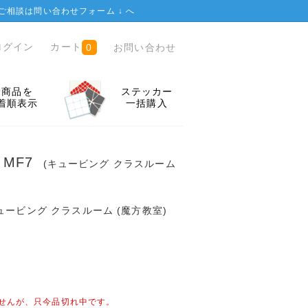
ご相談は
問い合わせフォーム ↓
へ
ログイン
カート
お問い合わせ
0
全商品を
ステッカー
着順表示
一括購入
om MF7
(キュービング クラスルーム
ュービング クラスルーム (魔方教室)
せんが、只今品切れ中です。