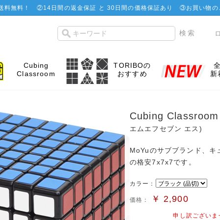
で送料無料！
②
14日間の返金保証 と 30日間の価格保証あり
③お買い物の
Cubing
TORIBOの
Classroom
おすすめ
新
Cubing Classro
エムエフセブン エス)
MoYuのサブブランド、キ
の格安7x7x7です。
カラー：
￥
2,900
価格：
申し訳ございま