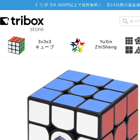
トリボ
①
8,000円以上で送料無料！
②
14日間の返金保
3x3x3
YuXin
キューブ
ZhiSheng