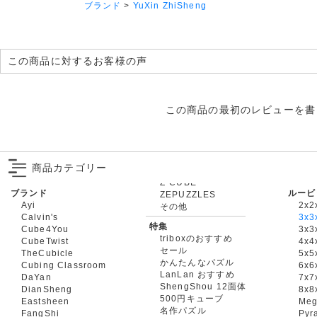
ブランド
>
YuXin ZhiSheng
この商品に対するお客様の声
この商品の最初のレビューを書
商品カテゴリー
ブランド
ルービ
ZEPUZZLES
Ayi
2x2
その他
Calvin's
3x3
特集
Cube4You
3x
triboxのおすすめ
CubeTwist
4x4
セール
TheCubicle
5x5
かんたんなパズル
Cubing Classroom
6x6
LanLan おすすめ
DaYan
7x7
ShengShou 12面体
DianSheng
8x8
500円キューブ
Eastsheen
Meg
名作パズル
FangShi
Pyr