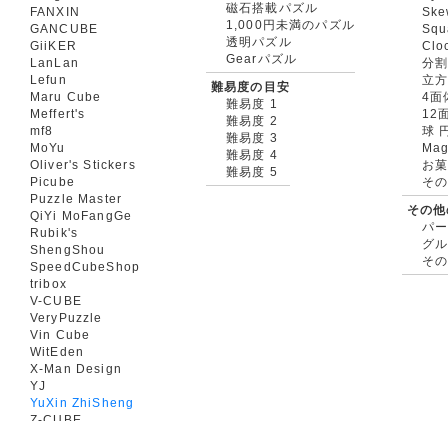
磁石搭載パズル
FANXIN
Ske
1,000円未満のパズル
GANCUBE
Squ
透明パズル
GiiKER
Clo
Gearパズル
LanLan
分割
Lefun
立
難易度の目安
Maru Cube
4面
難易度 1
Meffert's
12
難易度 2
mf8
球 
難易度 3
MoYu
Mag
難易度 4
Oliver's Stickers
お菓
難易度 5
Picube
そ
Puzzle Master
その他
QiYi MoFangGe
パ
Rubik's
グ
ShengShou
そ
SpeedCubeShop
tribox
V-CUBE
VeryPuzzle
Vin Cube
WitEden
X-Man Design
YJ
YuXin ZhiSheng
Z-CUBE