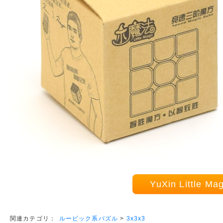
YuXin Little
ルービック系パズル
>
3x3x3
関連カテゴリ：